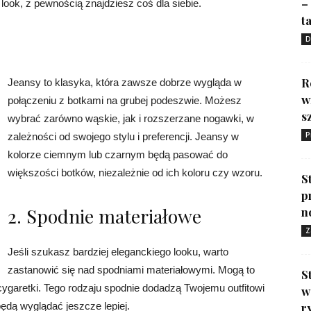
–
look, z pewnością znajdziesz coś dla siebie.
ta
D
R
Jeansy to klasyka, która zawsze dobrze wygląda w
w
połączeniu z botkami na grubej podeszwie. Możesz
s
wybrać zarówno wąskie, jak i rozszerzane nogawki, w
P
zależności od swojego stylu i preferencji. Jeansy w
kolorze ciemnym lub czarnym będą pasować do
większości botków, niezależnie od ich koloru czy wzoru.
S
p
2. Spodnie materiałowe
n
Z
Jeśli szukasz bardziej eleganckiego looku, warto
zastanowić się nad spodniami materiałowymi. Mogą to
S
ygaretki. Tego rodzaju spodnie dodadzą Twojemu outfitowi
w
będą wyglądać jeszcze lepiej.
r