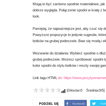
Mogą to być zarówno spodnie materiałowe, jak 
dobrze wygląda. Połączenie spodni w kratę z b
look.
Pamiętaj, że najważniejsze jest, aby czuć się d
Powyższe propozycje to jedynie sugestie, któ
botków na grubej podeszwie. Baw się modą i e
Wezwanie do działania: Wybierz spodnie o dłu
grubej podeszwie. Możesz spróbować spodni typ
kolor spodni do stylu botków i reszty swojej ga
Link tagu HTML
do:
https://www.pozytywnamam
[Głosów:0 Średnia:0/5]
PODZIEL SIĘ
Facebook
Twit