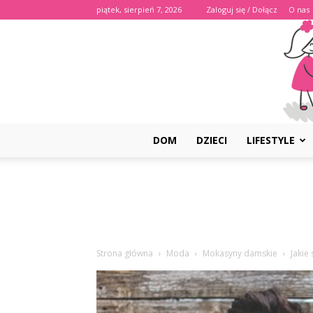
piątek, sierpień 7, 2026
Zaloguj się / Dołącz
O nas
DOM
DZIECI
LIFESTYLE
Strona główna
Moda
Mokasyny damskie
Jakie