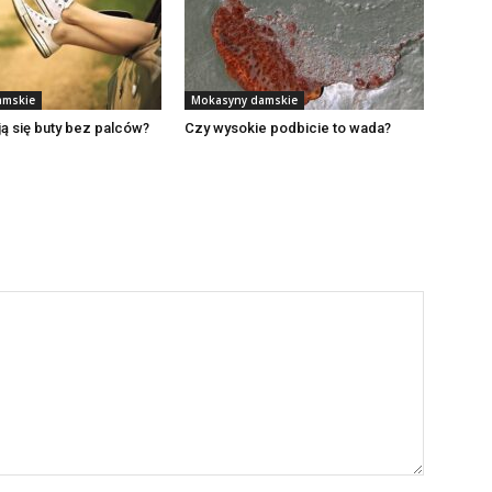
amskie
Mokasyny damskie
ą się buty bez palców?
Czy wysokie podbicie to wada?