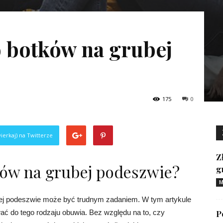
o botków na grubej
175
0
ierkaj) na Twitterze
Z
ków na grubej podeszwie?
g
M
ej podeszwie może być trudnym zadaniem. W tym artykule
ać do tego rodzaju obuwia. Bez względu na to, czy
P