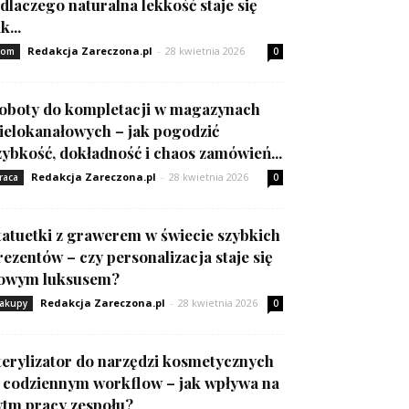
 dlaczego naturalna lekkość staje się
k...
Redakcja Zareczona.pl
-
28 kwietnia 2026
om
0
oboty do kompletacji w magazynach
ielokanałowych – jak pogodzić
zybkość, dokładność i chaos zamówień...
Redakcja Zareczona.pl
-
28 kwietnia 2026
raca
0
tatuetki z grawerem w świecie szybkich
rezentów – czy personalizacja staje się
owym luksusem?
Redakcja Zareczona.pl
-
28 kwietnia 2026
akupy
0
terylizator do narzędzi kosmetycznych
 codziennym workflow – jak wpływa na
ytm pracy zespołu?