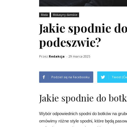
Moda
Mokasyny damskie
Jakie spodnie d
podeszwie?
Przez
Redakcja
-
29 marca 2025
Podziel się na Facebooku
Tweet (Ćw
Jakie spodnie do bot
Wybór odpowiednich spodni do botków na grub
omówimy różne style spodni, które będą pasow