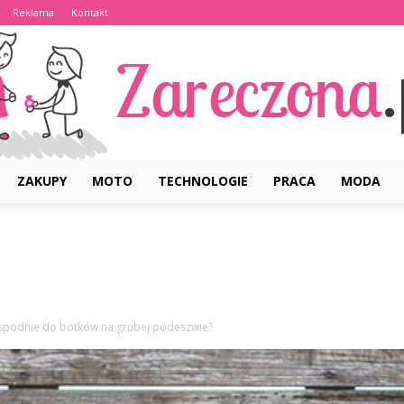
Reklama
Kontakt
ZAKUPY
MOTO
TECHNOLOGIE
PRACA
MODA
Zareczona.pl
 spodnie do botków na grubej podeszwie?