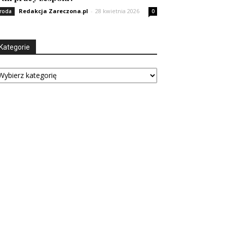
Redakcja Zareczona.pl
-
28 kwietnia 2026
roda
0
Kategorie
tegorie