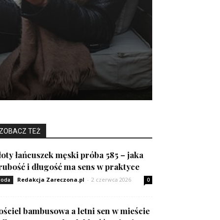
ZOBACZ TEŻ
łoty łańcuszek męski próba 585 – jaka
rubość i długość ma sens w praktyce
Redakcja Zareczona.pl
-
2 czerwca 2026
oda
0
ościel bambusowa a letni sen w mieście