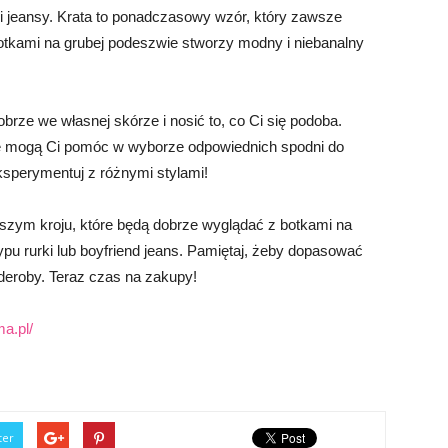
i jeansy. Krata to ponadczasowy wzór, który zawsze
otkami na grubej podeszwie stworzy modny i niebanalny
obrze we własnej skórze i nosić to, co Ci się podoba.
re mogą Ci pomóc w wyborze odpowiednich spodni do
ksperymentuj z różnymi stylami!
ższym kroju, które będą dobrze wyglądać z botkami na
u rurki lub boyfriend jeans. Pamiętaj, żeby dopasować
rderoby. Teraz czas na zakupy!
a.pl/
ter