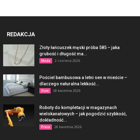
REDAKCJA
Złoty łańcuszek męski próba 585 – jaka
grubość i długość ma...
2 czerwca 2026
Moda
Pościel bambusowa a letni sen w mieście –
dlaczego naturalna lekkość...
28 kwietnia 2026
Dom
Roboty do kompletacji w magazynach
wielokanałowych – jak pogodzić szybkość,
dokładność...
28 kwietnia 2026
Praca