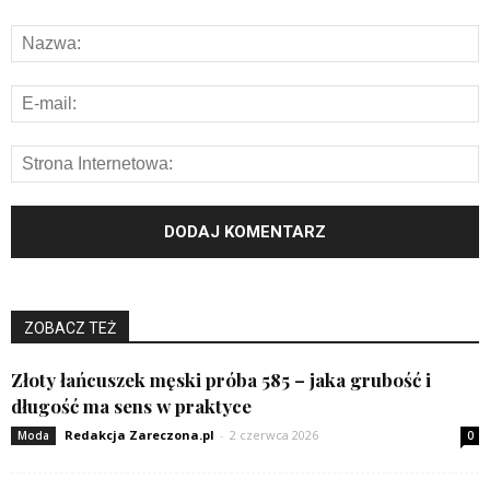
ZOBACZ TEŻ
Złoty łańcuszek męski próba 585 – jaka grubość i
długość ma sens w praktyce
Redakcja Zareczona.pl
-
2 czerwca 2026
Moda
0