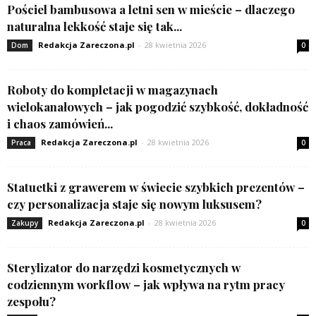
Pościel bambusowa a letni sen w mieście – dlaczego
naturalna lekkość staje się tak...
Redakcja Zareczona.pl
-
28 kwietnia 2026
Dom
0
Roboty do kompletacji w magazynach
wielokanałowych – jak pogodzić szybkość, dokładność
i chaos zamówień...
Redakcja Zareczona.pl
-
28 kwietnia 2026
Praca
0
Statuetki z grawerem w świecie szybkich prezentów –
czy personalizacja staje się nowym luksusem?
Redakcja Zareczona.pl
-
28 kwietnia 2026
Zakupy
0
Sterylizator do narzędzi kosmetycznych w
codziennym workflow – jak wpływa na rytm pracy
zespołu?