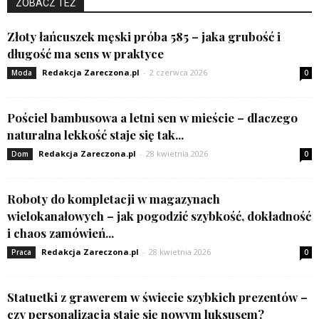
ZOBACZ TEŻ
Złoty łańcuszek męski próba 585 – jaka grubość i
długość ma sens w praktyce
Redakcja Zareczona.pl
-
2 czerwca 2026
Moda
0
Pościel bambusowa a letni sen w mieście – dlaczego
naturalna lekkość staje się tak...
Redakcja Zareczona.pl
-
28 kwietnia 2026
Dom
0
Roboty do kompletacji w magazynach
wielokanałowych – jak pogodzić szybkość, dokładność
i chaos zamówień...
Redakcja Zareczona.pl
-
28 kwietnia 2026
Praca
0
Statuetki z grawerem w świecie szybkich prezentów –
czy personalizacja staje się nowym luksusem?