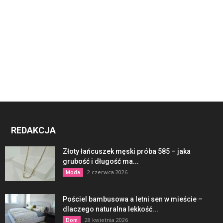
REDAKCJA
Złoty łańcuszek męski próba 585 – jaka
grubość i długość ma...
2 czerwca 2026
Moda
Pościel bambusowa a letni sen w mieście –
dlaczego naturalna lekkość...
28 kwietnia 2026
Dom