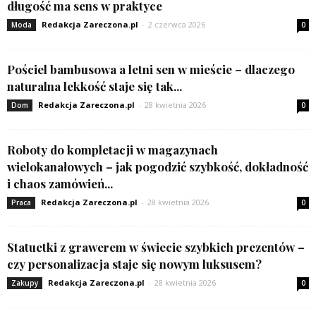
długość ma sens w praktyce
Redakcja Zareczona.pl
-
2 czerwca 2026
Moda
0
Pościel bambusowa a letni sen w mieście – dlaczego
naturalna lekkość staje się tak...
Redakcja Zareczona.pl
-
28 kwietnia 2026
Dom
0
Roboty do kompletacji w magazynach
wielokanałowych – jak pogodzić szybkość, dokładność
i chaos zamówień...
Redakcja Zareczona.pl
-
28 kwietnia 2026
Praca
0
Statuetki z grawerem w świecie szybkich prezentów –
czy personalizacja staje się nowym luksusem?
Redakcja Zareczona.pl
-
28 kwietnia 2026
Zakupy
0