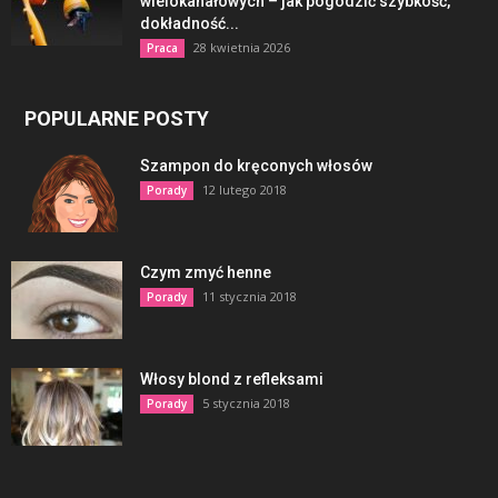
wielokanałowych – jak pogodzić szybkość,
dokładność...
28 kwietnia 2026
Praca
POPULARNE POSTY
Szampon do kręconych włosów
12 lutego 2018
Porady
Czym zmyć henne
11 stycznia 2018
Porady
Włosy blond z refleksami
5 stycznia 2018
Porady