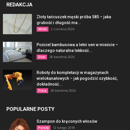
REDAKCJA
Złoty łańcuszek męski próba 585 – jaka
grubość i długość ma...
2 czerwca 2026
Moda
Pościel bambusowa a letni sen w mieście –
dlaczego naturalna lekkość...
28 kwietnia 2026
Dom
Roboty do kompletacji w magazynach
wielokanałowych – jak pogodzić szybkość,
dokładność...
28 kwietnia 2026
Praca
POPULARNE POSTY
Szampon do kręconych włosów
12 lutego 2018
Porady