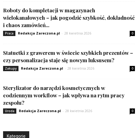
Roboty do kompletacji w magazynach
wielokanałowych – jak pogodzić szybkość, dokładność
i chaos zamówień...
Redakcja Zareczona.pl
-
28 kwietnia 2026
Praca
0
Statuetki z grawerem w świecie szybkich prezentów –
czy personalizacja staje się nowym luksusem?
Redakcja Zareczona.pl
-
28 kwietnia 2026
Zakupy
0
Sterylizator do narzędzi kosmetycznych w
codziennym workflow – jak wpływa na rytm pracy
zespołu?
Redakcja Zareczona.pl
-
28 kwietnia 2026
Uroda
0
Kategorie