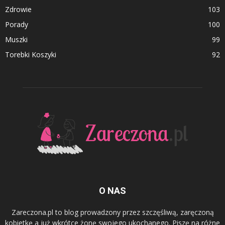
Zdrowie
103
Porady
100
Muszki
99
Torebki Koszyki
92
O NAS
Zareczona.pl to blog prowadzony przez szczęśliwą, zaręczoną
kobietkę a już wkrótce żonę swojego ukochanego. Piszę na różne