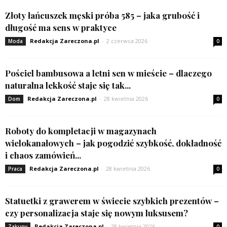
Złoty łańcuszek męski próba 585 – jaka grubość i
długość ma sens w praktyce
Redakcja Zareczona.pl
-
2 czerwca 2026
Moda
0
Pościel bambusowa a letni sen w mieście – dlaczego
naturalna lekkość staje się tak...
Redakcja Zareczona.pl
-
28 kwietnia 2026
Dom
0
Roboty do kompletacji w magazynach
wielokanałowych – jak pogodzić szybkość, dokładność
i chaos zamówień...
Redakcja Zareczona.pl
-
28 kwietnia 2026
Praca
0
Statuetki z grawerem w świecie szybkich prezentów –
czy personalizacja staje się nowym luksusem?
Redakcja Zareczona.pl
-
28 kwietnia 2026
Zakupy
0