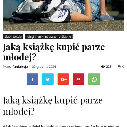
Ślub i wesele
Księgi i ramki na życzenia ślubne
Jaką książkę kupić parze
młodej?
Przez
Redakcja
-
20 grudnia 2024
225
0
Jaką książkę kupić parze
młodej?
Wybór odpowiedniej książki dla pary młodej może być trudnym