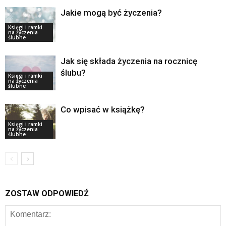
Jakie mogą być życzenia?
Księgi i ramki
na życzenia
ślubne
Jak się składa życzenia na rocznicę
ślubu?
Księgi i ramki
na życzenia
ślubne
Co wpisać w książkę?
Księgi i ramki
na życzenia
ślubne
ZOSTAW ODPOWIEDŹ