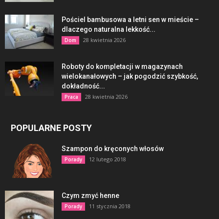
Pościel bambusowa a letni sen w mieście –
dlaczego naturalna lekkość...
28 kwietnia 2026
Dom
Roboty do kompletacji w magazynach
wielokanałowych – jak pogodzić szybkość,
dokładność...
28 kwietnia 2026
Praca
POPULARNE POSTY
Szampon do kręconych włosów
12 lutego 2018
Porady
Czym zmyć henne
11 stycznia 2018
Porady