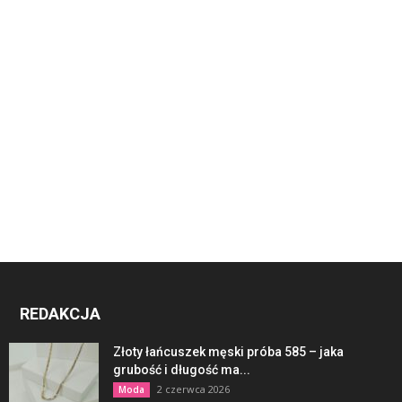
REDAKCJA
Złoty łańcuszek męski próba 585 – jaka
grubość i długość ma...
2 czerwca 2026
Moda