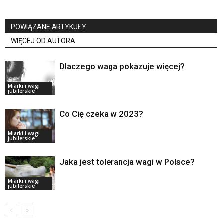
POWIĄZANE ARTYKUŁY
WIĘCEJ OD AUTORA
Dlaczego waga pokazuje więcej?
Miarki i wagi
jubilerskie
Co Cię czeka w 2023?
Miarki i wagi
jubilerskie
Jaka jest tolerancja wagi w Polsce?
Miarki i wagi
jubilerskie