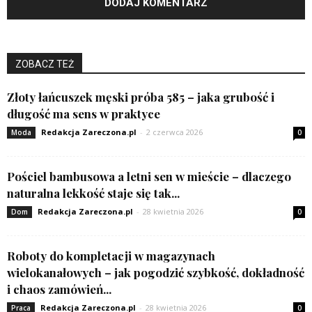
ZOBACZ TEŻ
Złoty łańcuszek męski próba 585 – jaka grubość i
długość ma sens w praktyce
Redakcja Zareczona.pl
-
2 czerwca 2026
Moda
0
Pościel bambusowa a letni sen w mieście – dlaczego
naturalna lekkość staje się tak...
Redakcja Zareczona.pl
-
28 kwietnia 2026
Dom
0
Roboty do kompletacji w magazynach
wielokanałowych – jak pogodzić szybkość, dokładność
i chaos zamówień...
Redakcja Zareczona.pl
-
28 kwietnia 2026
Praca
0