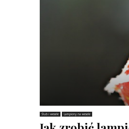
Ślub i wesele
Lampiony na wesele
Jak zrobić lamp