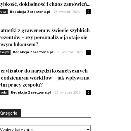
zybkość, dokładność i chaos zamówień...
Redakcja Zareczona.pl
-
28 kwietnia 2026
raca
0
tatuetki z grawerem w świecie szybkich
rezentów – czy personalizacja staje się
owym luksusem?
Redakcja Zareczona.pl
-
28 kwietnia 2026
akupy
0
terylizator do narzędzi kosmetycznych
 codziennym workflow – jak wpływa na
ytm pracy zespołu?
Redakcja Zareczona.pl
-
28 kwietnia 2026
roda
0
Kategorie
tegorie