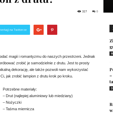
327
0
ierkaj) na Twitterze
Z
g
M
odać magii i romantyzmu do naszych przestrzeni. Jednak
bować zrobić je samodzielnie z drutu. Jest to prosty
P
unikalną dekorację, ale także pozwoli nam wykorzystać
–
, jak zrobić lampion z drutu krok po kroku.
ta
D
Potrzebne materiały:
– Drut (najlepiej aluminiowy lub miedziany)
– Nożyczki
R
– Taśma miernicza
w