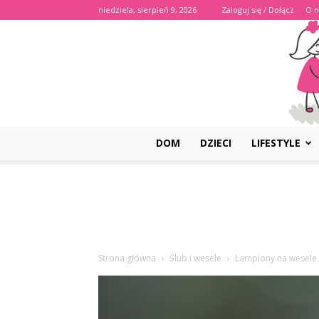
niedziela, sierpień 9, 2026
Zaloguj się / Dołącz
O n
DOM
DZIECI
LIFESTYLE
Strona główna
Ślub i wesele
Lampiony na wesele