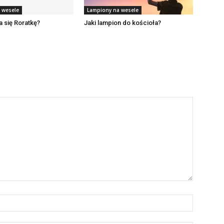
 wesele
Lampiony na wesele
a się Roratkę?
Jaki lampion do kościoła?