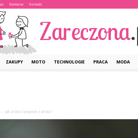
as
Reklama
Kontakt
ZAKUPY
MOTO
TECHNOLOGIE
PRACA
MODA
Zareczona.pl
Jak zrobić lampion z drutu?