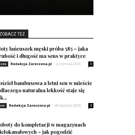
ZOBACZ TEŻ
łoty łańcuszek męski próba 585 – jaka
rubość i długość ma sens w praktyce
Redakcja Zareczona.pl
-
2 czerwca 2026
oda
0
ościel bambusowa a letni sen w mieście
 dlaczego naturalna lekkość staje się
k...
Redakcja Zareczona.pl
-
28 kwietnia 2026
om
0
oboty do kompletacji w magazynach
ielokanałowych – jak pogodzić