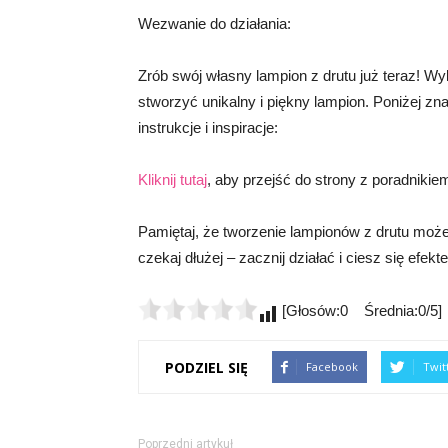
Wezwanie do działania:
Zrób swój własny lampion z drutu już teraz! W
stworzyć unikalny i piękny lampion. Poniżej zn
instrukcje i inspiracje:
Kliknij tutaj
, aby przejść do strony z poradniki
Pamiętaj, że tworzenie lampionów z drutu może 
czekaj dłużej – zacznij działać i ciesz się efek
[Głosów:0 Średnia:0/5]
PODZIEL SIĘ
Facebook
Twit
Poprzedni artykuł