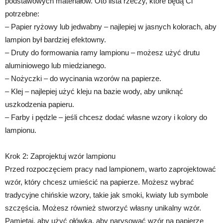
podstawowych materiałów. Oto lista rzeczy, które będą Ci
potrzebne:
– Papier ryżowy lub jedwabny – najlepiej w jasnych kolorach, aby
lampion był bardziej efektowny.
– Druty do formowania ramy lampionu – możesz użyć drutu
aluminiowego lub miedzianego.
– Nożyczki – do wycinania wzorów na papierze.
– Klej – najlepiej użyć kleju na bazie wody, aby uniknąć
uszkodzenia papieru.
– Farby i pędzle – jeśli chcesz dodać własne wzory i kolory do
lampionu.
Krok 2: Zaprojektuj wzór lampionu
Przed rozpoczęciem pracy nad lampionem, warto zaprojektować
wzór, który chcesz umieścić na papierze. Możesz wybrać
tradycyjne chińskie wzory, takie jak smoki, kwiaty lub symbole
szczęścia. Możesz również stworzyć własny unikalny wzór.
Pamiętaj, aby użyć ołówka, aby narysować wzór na papierze