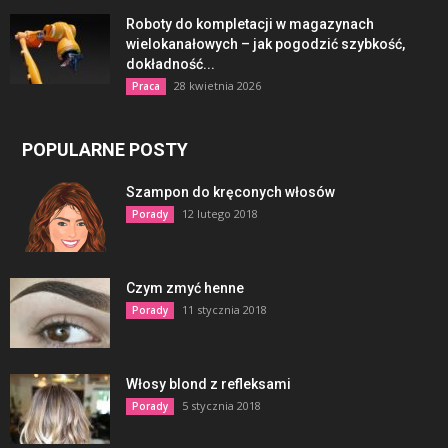
Roboty do kompletacji w magazynach
wielokanałowych – jak pogodzić szybkość,
dokładność...
28 kwietnia 2026
Praca
POPULARNE POSTY
Szampon do kręconych włosów
12 lutego 2018
Porady
Czym zmyć henne
11 stycznia 2018
Porady
Włosy blond z refleksami
5 stycznia 2018
Porady