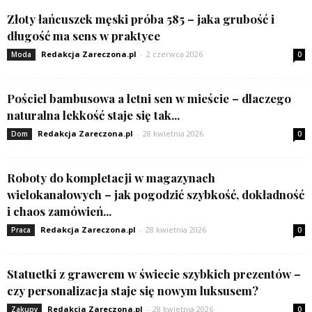
Złoty łańcuszek męski próba 585 – jaka grubość i
długość ma sens w praktyce
Redakcja Zareczona.pl
-
2 czerwca 2026
Moda
0
Pościel bambusowa a letni sen w mieście – dlaczego
naturalna lekkość staje się tak...
Redakcja Zareczona.pl
-
28 kwietnia 2026
Dom
0
Roboty do kompletacji w magazynach
wielokanałowych – jak pogodzić szybkość, dokładność
i chaos zamówień...
Redakcja Zareczona.pl
-
28 kwietnia 2026
Praca
0
Statuetki z grawerem w świecie szybkich prezentów –
czy personalizacja staje się nowym luksusem?
Redakcja Zareczona.pl
-
28 kwietnia 2026
Zakupy
0