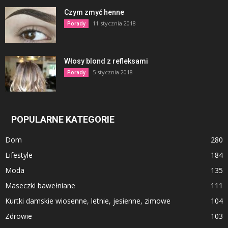
Czym zmyć henne
11 stycznia 2018
Porady
Włosy blond z refleksami
5 stycznia 2018
Porady
POPULARNE KATEGORIE
Dom
280
Lifestyle
184
Moda
135
Maseczki bawełniane
111
Kurtki damskie wiosenne, letnie, jesienne, zimowe
104
Zdrowie
103