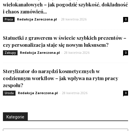
wielokanałowych – jak pogodzić szybkość, dokładność
i chaos zamówień...
Redakcja Zareczona.pl
-
28 kwietnia 2026
Praca
0
Statuetki z grawerem w świecie szybkich prezentów –
czy personalizacja staje się nowym luksusem?
Redakcja Zareczona.pl
-
28 kwietnia 2026
Zakupy
0
Sterylizator do narzędzi kosmetycznych w
codziennym workflow – jak wpływa na rytm pracy
zespołu?
Redakcja Zareczona.pl
-
28 kwietnia 2026
Uroda
0
Kategorie
Kategorie