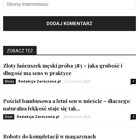
ZOBACZ TEŻ
Złoty łańcuszek męski próba 585 – jaka grubość i
długość ma sens w praktyce
Redakcja Zareczona.pl
-
2 czerwca 2026
Moda
0
Pościel bambusowa a letni sen w mieście – dlaczego
naturalna lekkość staje się tak...
Redakcja Zareczona.pl
-
28 kwietnia 2026
Dom
0
Roboty do kompletacji w magazynach