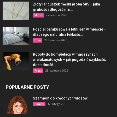
Złoty łańcuszek męski próba 585 – jaka
grubość i długość ma...
2 czerwca 2026
Moda
Pościel bambusowa a letni sen w mieście –
dlaczego naturalna lekkość...
28 kwietnia 2026
Dom
Roboty do kompletacji w magazynach
wielokanałowych – jak pogodzić szybkość,
dokładność...
28 kwietnia 2026
Praca
POPULARNE POSTY
Szampon do kręconych włosów
12 lutego 2018
Porady