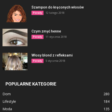
Szampon do kręconych włosów
12 lutego 2018
Porady
Czym zmyć henne
11 stycznia 2018
Porady
Włosy blond z refleksami
5 stycznia 2018
Porady
POPULARNE KATEGORIE
Dom
280
Lifestyle
184
Moda
135