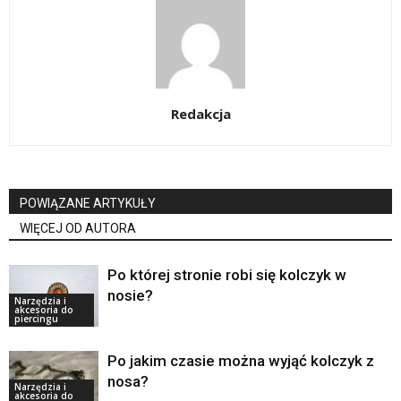
Redakcja
POWIĄZANE ARTYKUŁY
WIĘCEJ OD AUTORA
Po której stronie robi się kolczyk w
nosie?
Narzędzia i
akcesoria do
piercingu
Po jakim czasie można wyjąć kolczyk z
nosa?
Narzędzia i
akcesoria do