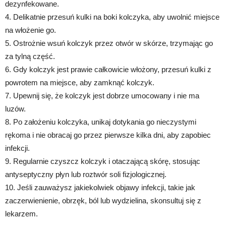
dezynfekowane.
4. Delikatnie przesuń kulki na boki kolczyka, aby uwolnić miejsce
na włożenie go.
5. Ostrożnie wsuń kolczyk przez otwór w skórze, trzymając go
za tylną część.
6. Gdy kolczyk jest prawie całkowicie włożony, przesuń kulki z
powrotem na miejsce, aby zamknąć kolczyk.
7. Upewnij się, że kolczyk jest dobrze umocowany i nie ma
luzów.
8. Po założeniu kolczyka, unikaj dotykania go nieczystymi
rękoma i nie obracaj go przez pierwsze kilka dni, aby zapobiec
infekcji.
9. Regularnie czyszcz kolczyk i otaczającą skórę, stosując
antyseptyczny płyn lub roztwór soli fizjologicznej.
10. Jeśli zauważysz jakiekolwiek objawy infekcji, takie jak
zaczerwienienie, obrzęk, ból lub wydzielina, skonsultuj się z
lekarzem.