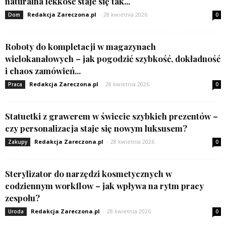
naturalna lekkość staje się tak...
Redakcja Zareczona.pl
-
28 kwietnia 2026
Dom
0
Roboty do kompletacji w magazynach
wielokanałowych – jak pogodzić szybkość, dokładność
i chaos zamówień...
Redakcja Zareczona.pl
-
28 kwietnia 2026
Praca
0
Statuetki z grawerem w świecie szybkich prezentów –
czy personalizacja staje się nowym luksusem?
Redakcja Zareczona.pl
-
28 kwietnia 2026
Zakupy
0
Sterylizator do narzędzi kosmetycznych w
codziennym workflow – jak wpływa na rytm pracy
zespołu?
Redakcja Zareczona.pl
-
28 kwietnia 2026
Uroda
0