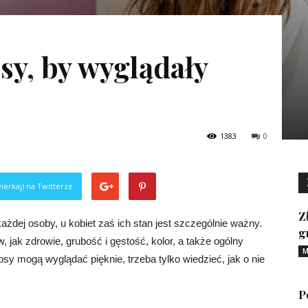
sy, by wyglądały
1383
0
ierkaj) na Twitterze
Z
żdej osoby, u kobiet zaś ich stan jest szczególnie ważny.
g
, jak zdrowie, grubość i gęstość, kolor, a także ogólny
M
osy mogą wyglądać pięknie, trzeba tylko wiedzieć, jak o nie
P