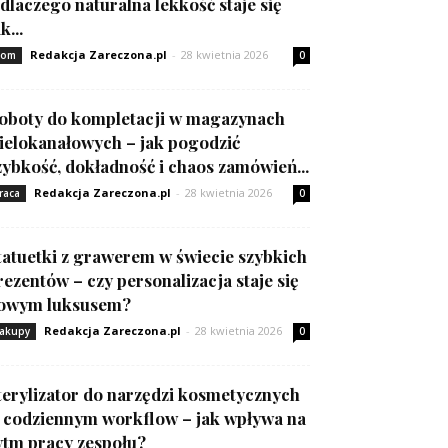
 dlaczego naturalna lekkość staje się
k...
Redakcja Zareczona.pl
-
28 kwietnia 2026
om
0
oboty do kompletacji w magazynach
ielokanałowych – jak pogodzić
zybkość, dokładność i chaos zamówień...
Redakcja Zareczona.pl
-
28 kwietnia 2026
raca
0
tatuetki z grawerem w świecie szybkich
rezentów – czy personalizacja staje się
owym luksusem?
Redakcja Zareczona.pl
-
28 kwietnia 2026
akupy
0
terylizator do narzędzi kosmetycznych
 codziennym workflow – jak wpływa na
ytm pracy zespołu?