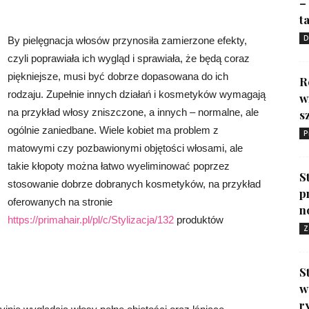
–
ta
D
By pielęgnacja włosów przynosiła zamierzone efekty,
czyli poprawiała ich wygląd i sprawiała, że będą coraz
piękniejsze, musi być dobrze dopasowana do ich
R
rodzaju. Zupełnie innych działań i kosmetyków wymagają
w
na przykład włosy zniszczone, a innych – normalne, ale
s
ogólnie zaniedbane. Wiele kobiet ma problem z
P
matowymi czy pozbawionymi objętości włosami, ale
takie kłopoty można łatwo wyeliminować poprzez
S
stosowanie dobrze dobranych kosmetyków, na przykład
p
oferowanych na stronie
n
https://primahair.pl/pl/c/Stylizacja/132
produktów
Z
S
w
r