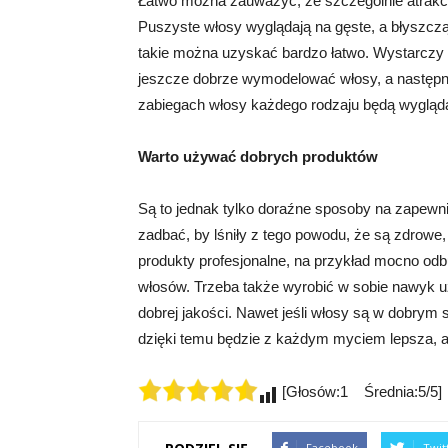
Łatwo można zauważyć, że szczególnie atrakcyj
Puszyste włosy wyglądają na gęste, a błyszcząc
takie można uzyskać bardzo łatwo. Wystarczy 
jeszcze dobrze wymodelować włosy, a następnie
zabiegach włosy każdego rodzaju będą wyglądać ś
Warto używać dobrych produktów
Są to jednak tylko doraźne sposoby na zapewn
zadbać, by lśniły z tego powodu, że są zdrowe,
produkty profesjonalne, na przykład mocno odb
włosów. Trzeba także wyrobić w sobie nawyk u
dobrej jakości. Nawet jeśli włosy są w dobrym s
dzięki temu będzie z każdym myciem lepsza, a 
[Głosów:1 Średnia:5/5]
Facebook
Twit