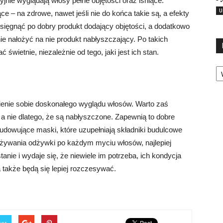
nie wyglądają włosy pełne objętości oraz lśniące.
U
e – na zdrowe, nawet jeśli nie do końca takie są, a efekty
sięgnąć po dobry produkt dodający objętości, a dodatkowo
 nałożyć na nie produkt nabłyszczający. Po takich
wietnie, niezależnie od tego, jaki jest ich stan.
Ka
ienie sobie doskonałego wyglądu włosów. Warto zaś
 a nie dlatego, że są nabłyszczone. Zapewnią to dobre
udowujące maski, które uzupełniają składniki budulcowe
żywania odżywki po każdym myciu włosów, najlepiej
tanie i wydaje się, że niewiele im potrzeba, ich kondycja
także będą się lepiej rozczesywać.
ter