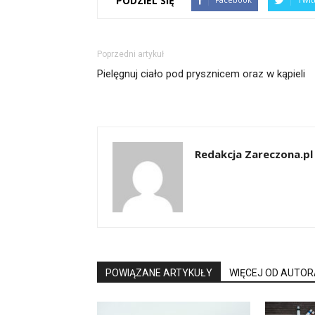
PODZIEL SIĘ
Poprzedni artykuł
Pielęgnuj ciało pod prysznicem oraz w kąpieli
Redakcja Zareczona.pl
POWIĄZANE ARTYKUŁY
WIĘCEJ OD AUTOR