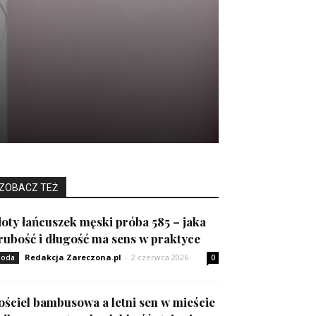
ZOBACZ TEŻ
łoty łańcuszek męski próba 585 – jaka
rubość i długość ma sens w praktyce
Redakcja Zareczona.pl
-
2 czerwca 2026
oda
0
ościel bambusowa a letni sen w mieście