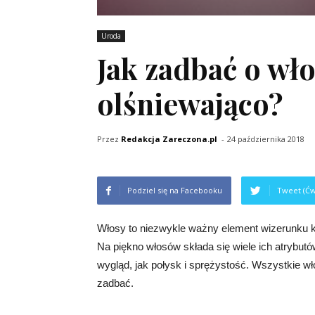
Uroda
Jak zadbać o wło
olśniewająco?
Przez
Redakcja Zareczona.pl
-
24 października 2018
Podziel się na Facebooku
Tweet (Ćw
Włosy to niezwykle ważny element wizerunku ka
Na piękno włosów składa się wiele ich atrybutów
wygląd, jak połysk i sprężystość. Wszystkie wł
zadbać.