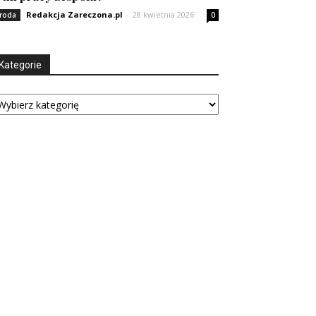
Redakcja Zareczona.pl
-
28 kwietnia 2026
roda
0
Kategorie
tegorie