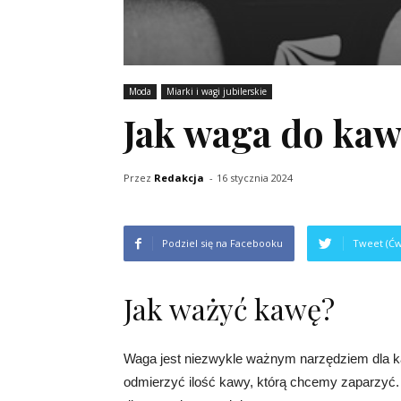
Moda
Miarki i wagi jubilerskie
Jak waga do ka
Przez
Redakcja
-
16 stycznia 2024
Podziel się na Facebooku
Tweet (Ćw
Jak ważyć kawę?
Waga jest niezwykle ważnym narzędziem dla k
odmierzyć ilość kawy, którą chcemy zaparzyć.