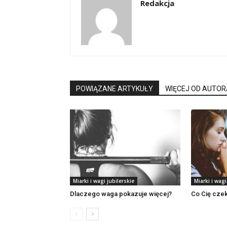
Redakcja
POWIĄZANE ARTYKUŁY
WIĘCEJ OD AUTOR
Miarki i wagi jubilerskie
Miarki i wagi
Dlaczego waga pokazuje więcej?
Co Cię cze