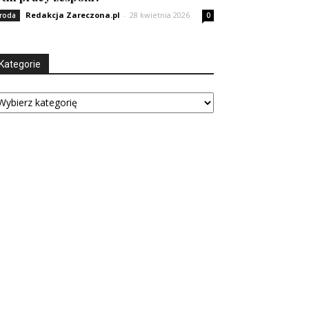
Redakcja Zareczona.pl
-
28 kwietnia 2026
roda
0
Kategorie
tegorie