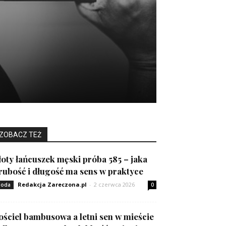
ZOBACZ TEŻ
łoty łańcuszek męski próba 585 – jaka
rubość i długość ma sens w praktyce
Redakcja Zareczona.pl
-
2 czerwca 2026
oda
0
ościel bambusowa a letni sen w mieście