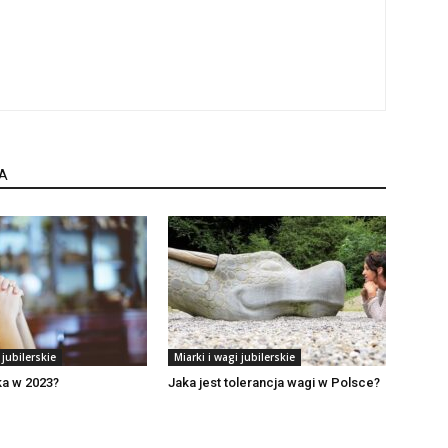
A
 jubilerskie
Miarki i wagi jubilerskie
ka w 2023?
Jaka jest tolerancja wagi w Polsce?