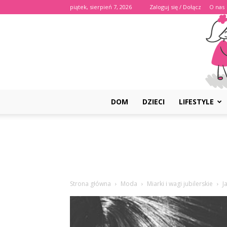
piątek, sierpień 7, 2026
Zaloguj się / Dołącz
O nas
DOM
DZIECI
LIFESTYLE
Strona główna
Moda
Miarki i wagi jubilerskie
J