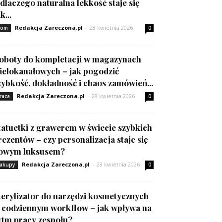
 dlaczego naturalna lekkość staje się
k...
Redakcja Zareczona.pl
-
28 kwietnia 2026
om
0
oboty do kompletacji w magazynach
ielokanałowych – jak pogodzić
zybkość, dokładność i chaos zamówień...
Redakcja Zareczona.pl
-
28 kwietnia 2026
raca
0
tatuetki z grawerem w świecie szybkich
rezentów – czy personalizacja staje się
owym luksusem?
Redakcja Zareczona.pl
-
28 kwietnia 2026
akupy
0
terylizator do narzędzi kosmetycznych
 codziennym workflow – jak wpływa na
ytm pracy zespołu?