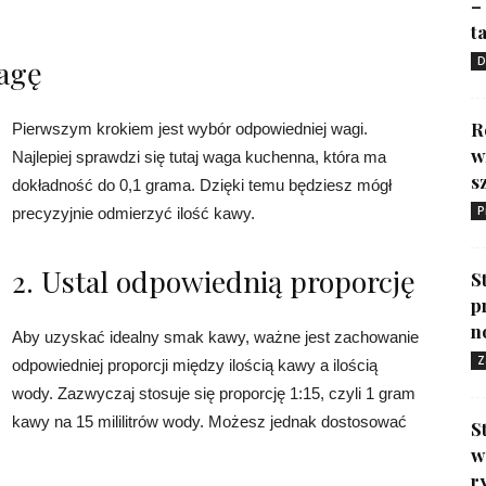
–
ta
wagę
D
R
Pierwszym krokiem jest wybór odpowiedniej wagi.
w
Najlepiej sprawdzi się tutaj waga kuchenna, która ma
s
dokładność do 0,1 grama. Dzięki temu będziesz mógł
P
precyzyjnie odmierzyć ilość kawy.
2. Ustal odpowiednią proporcję
S
p
n
Aby uzyskać idealny smak kawy, ważne jest zachowanie
Z
odpowiedniej proporcji między ilością kawy a ilością
wody. Zazwyczaj stosuje się proporcję 1:15, czyli 1 gram
kawy na 15 mililitrów wody. Możesz jednak dostosować
S
w
r