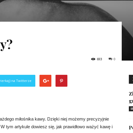
wy?
693
0
ierkaj) na Twitterze
Z
g
M
ażdego miłośnika kawy. Dzięki niej możemy precyzyjnie
 W tym artykule dowiesz się, jak prawidłowo ważyć kawę i
P