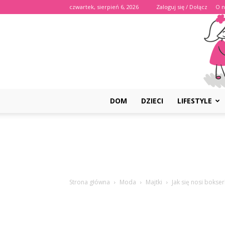
czwartek, sierpień 6, 2026
Zaloguj się / Dołącz
O n
DOM
DZIECI
LIFESTYLE
Strona główna
Moda
Majtki
Jak się nosi bokser