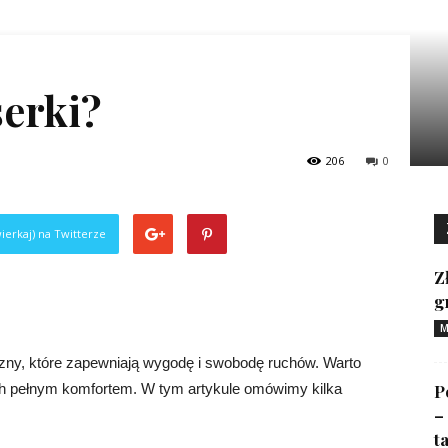
serki?
206
0
ierkaj) na Twitterze
Z
?
g
M
izny, które zapewniają wygodę i swobodę ruchów. Warto
 ich pełnym komfortem. W tym artykule omówimy kilka
P
–
ta