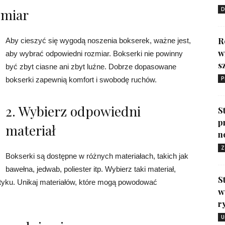
zmiar
D
R
Aby cieszyć się wygodą noszenia bokserek, ważne jest,
w
aby wybrać odpowiedni rozmiar. Bokserki nie powinny
s
być zbyt ciasne ani zbyt luźne. Dobrze dopasowane
P
bokserki zapewnią komfort i swobodę ruchów.
2. Wybierz odpowiedni
S
p
materiał
n
Z
Bokserki są dostępne w różnych materiałach, takich jak
bawełna, jedwab, poliester itp. Wybierz taki materiał,
S
otyku. Unikaj materiałów, które mogą powodować
w
r
U