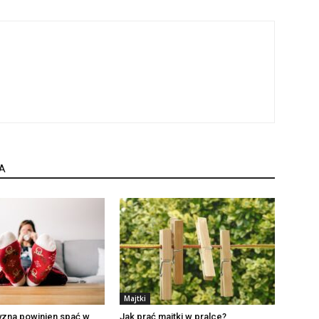
A
Majtki
zna powinien spać w
Jak prać majtki w pralce?