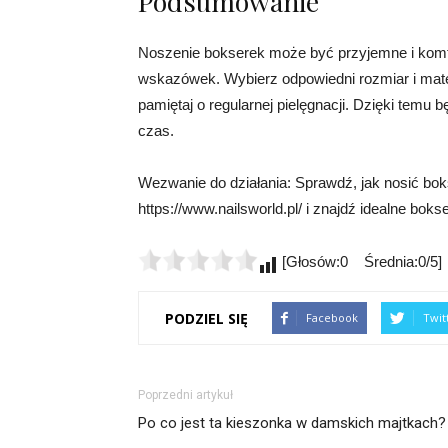
Podsumowanie
Noszenie bokserek może być przyjemne i komfor
wskazówek. Wybierz odpowiedni rozmiar i mater
pamiętaj o regularnej pielęgnacji. Dzięki temu
czas.
Wezwanie do działania: Sprawdź, jak nosić boks
https://www.nailsworld.pl/ i znajdź idealne bokser
[Głosów:0 Średnia:0/5]
PODZIEL SIĘ
Facebook
Twit
Poprzedni artykuł
Po co jest ta kieszonka w damskich majtkach?