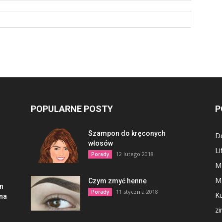
POPULARNE POSTY
P
Szampon do kręconych
D
włosów
Li
12 lutego 2018
Porady
M
M
Czym zmyć henne
en
11 stycznia 2018
Porady
Ku
lna
z