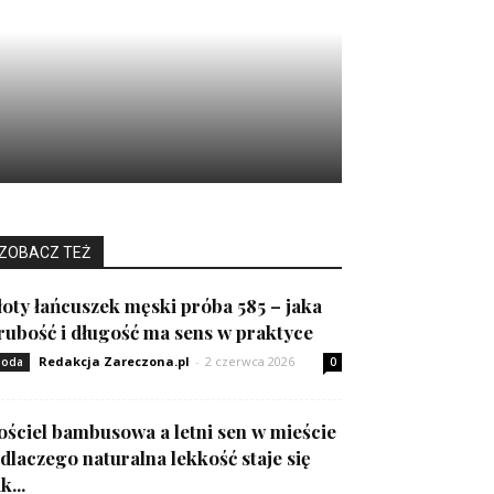
ZOBACZ TEŻ
łoty łańcuszek męski próba 585 – jaka
rubość i długość ma sens w praktyce
Redakcja Zareczona.pl
-
2 czerwca 2026
oda
0
ościel bambusowa a letni sen w mieście
 dlaczego naturalna lekkość staje się
k...