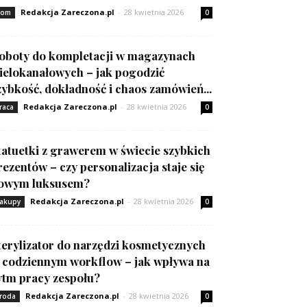
Redakcja Zareczona.pl
-
28 kwietnia 2026
om
0
oboty do kompletacji w magazynach
ielokanałowych – jak pogodzić
zybkość, dokładność i chaos zamówień...
Redakcja Zareczona.pl
-
28 kwietnia 2026
raca
0
tatuetki z grawerem w świecie szybkich
rezentów – czy personalizacja staje się
owym luksusem?
Redakcja Zareczona.pl
-
28 kwietnia 2026
akupy
0
terylizator do narzędzi kosmetycznych
 codziennym workflow – jak wpływa na
ytm pracy zespołu?
Redakcja Zareczona.pl
-
28 kwietnia 2026
roda
0