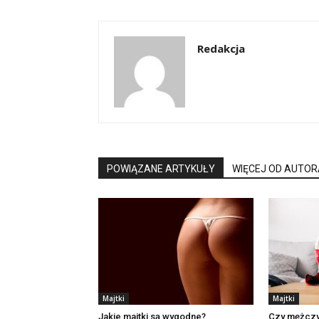
Redakcja
POWIĄZANE ARTYKUŁY
WIĘCEJ OD AUTOR
Majtki
Majtki
Jakie majtki są wygodne?
Czy mężczy