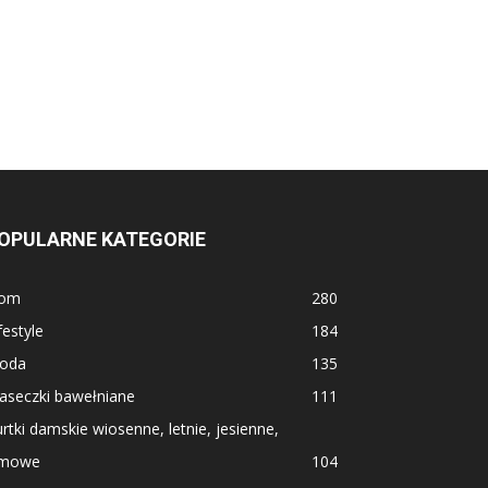
OPULARNE KATEGORIE
om
280
festyle
184
oda
135
aseczki bawełniane
111
rtki damskie wiosenne, letnie, jesienne,
imowe
104