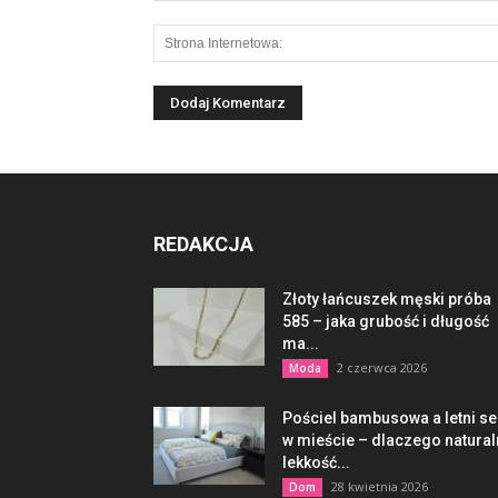
REDAKCJA
Złoty łańcuszek męski próba
585 – jaka grubość i długość
ma...
2 czerwca 2026
Moda
Pościel bambusowa a letni s
w mieście – dlaczego natura
lekkość...
28 kwietnia 2026
Dom