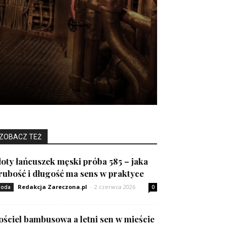
ZOBACZ TEŻ
łoty łańcuszek męski próba 585 – jaka
rubość i długość ma sens w praktyce
Redakcja Zareczona.pl
-
2 czerwca 2026
oda
0
ościel bambusowa a letni sen w mieście