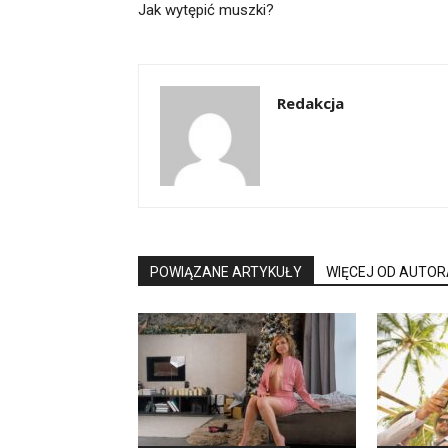
Jak wytępić muszki?
Redakcja
POWIĄZANE ARTYKUŁY
WIĘCEJ OD AUTOR