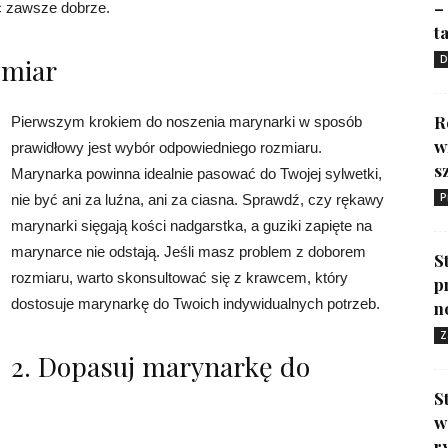
–
ć zawsze dobrze.
ta
zmiar
D
R
Pierwszym krokiem do noszenia marynarki w sposób
w
prawidłowy jest wybór odpowiedniego rozmiaru.
s
Marynarka powinna idealnie pasować do Twojej sylwetki,
P
nie być ani za luźna, ani za ciasna. Sprawdź, czy rękawy
marynarki sięgają kości nadgarstka, a guziki zapięte na
marynarce nie odstają. Jeśli masz problem z doborem
S
rozmiaru, warto skonsultować się z krawcem, który
p
dostosuje marynarkę do Twoich indywidualnych potrzeb.
n
Z
2. Dopasuj marynarkę do
S
w
r