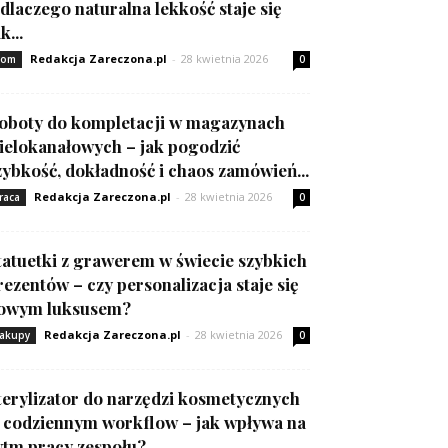
 dlaczego naturalna lekkość staje się
k...
Redakcja Zareczona.pl
-
28 kwietnia 2026
om
0
oboty do kompletacji w magazynach
ielokanałowych – jak pogodzić
zybkość, dokładność i chaos zamówień...
Redakcja Zareczona.pl
-
28 kwietnia 2026
raca
0
tatuetki z grawerem w świecie szybkich
rezentów – czy personalizacja staje się
owym luksusem?
Redakcja Zareczona.pl
-
28 kwietnia 2026
akupy
0
terylizator do narzędzi kosmetycznych
 codziennym workflow – jak wpływa na
ytm pracy zespołu?