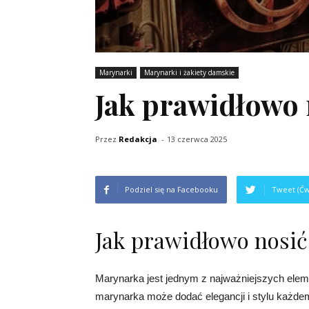
Marynarki
Marynarki i żakiety damskie
Jak prawidłowo
Przez
Redakcja
-
13 czerwca 2025
Podziel się na Facebooku
Tweet (Ćw
Jak prawidłowo nosi
Marynarka jest jednym z najważniejszych elem
marynarka może dodać elegancji i stylu każde