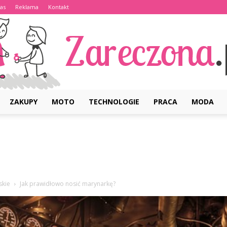
as
Reklama
Kontakt
ZAKUPY
MOTO
TECHNOLOGIE
PRACA
MODA
Zareczona.pl
skie
Jak prawidłowo nosić marynarkę?