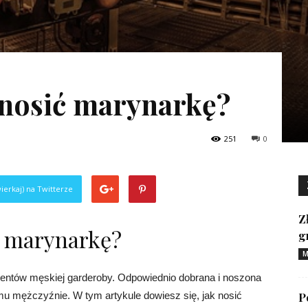
 nosić marynarkę?
251
0
ierkaj) na Twitterze
Z
ć marynarkę?
g
M
entów męskiej garderoby. Odpowiednio dobrana i noszona
mu mężczyźnie. W tym artykule dowiesz się, jak nosić
P