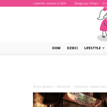
czwartek, sierpień 6, 2026
Zaloguj się / Dołącz
O n
DOM
DZIECI
LIFESTYLE
Strona główna
Marynarki
Marynarki i żakiety dam