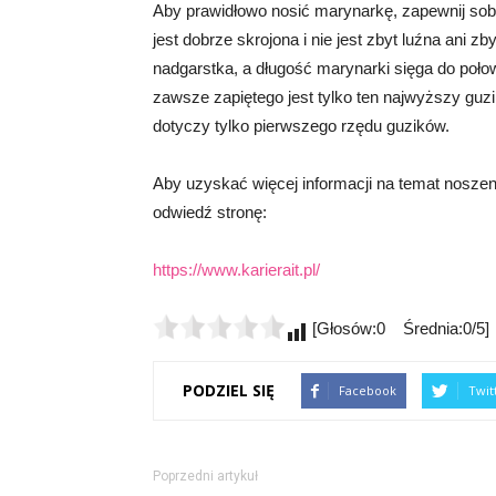
Aby prawidłowo nosić marynarkę, zapewnij sob
jest dobrze skrojona i nie jest zbyt luźna ani 
nadgarstka, a długość marynarki sięga do poło
zawsze zapiętego jest tylko ten najwyższy g
dotyczy tylko pierwszego rzędu guzików.
Aby uzyskać więcej informacji na temat noszeni
odwiedź stronę:
https://www.karierait.pl/
[Głosów:0 Średnia:0/5]
PODZIEL SIĘ
Facebook
Twit
Poprzedni artykuł