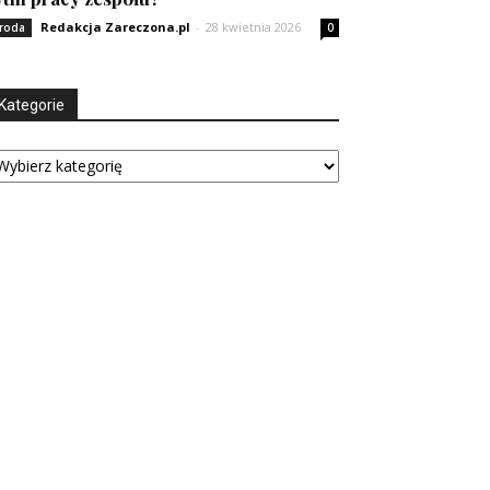
Redakcja Zareczona.pl
-
28 kwietnia 2026
roda
0
Kategorie
tegorie