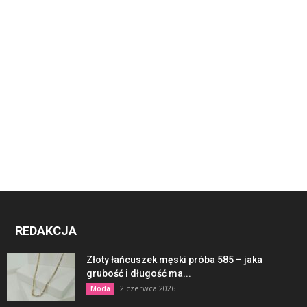
REDAKCJA
Złoty łańcuszek męski próba 585 – jaka
grubość i długość ma...
2 czerwca 2026
Moda