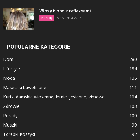
Włosy blond z refleksami
5 stycznia 2018
Porady
POPULARNE KATEGORIE
Dom
280
Lifestyle
184
Moda
135
Maseczki bawełniane
111
Kurtki damskie wiosenne, letnie, jesienne, zimowe
104
Zdrowie
103
Porady
100
Muszki
99
Torebki Koszyki
92