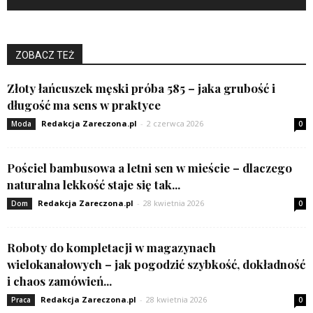
ZOBACZ TEŻ
Złoty łańcuszek męski próba 585 – jaka grubość i
długość ma sens w praktyce
Redakcja Zareczona.pl
-
2 czerwca 2026
Moda
0
Pościel bambusowa a letni sen w mieście – dlaczego
naturalna lekkość staje się tak...
Redakcja Zareczona.pl
-
28 kwietnia 2026
Dom
0
Roboty do kompletacji w magazynach
wielokanałowych – jak pogodzić szybkość, dokładność
i chaos zamówień...
Redakcja Zareczona.pl
-
28 kwietnia 2026
Praca
0