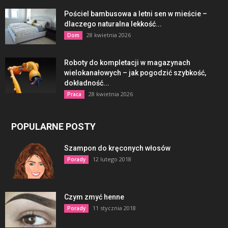
Pościel bambusowa a letni sen w mieście –
dlaczego naturalna lekkość...
28 kwietnia 2026
Dom
Roboty do kompletacji w magazynach
wielokanałowych – jak pogodzić szybkość,
dokładność...
28 kwietnia 2026
Praca
POPULARNE POSTY
Szampon do kręconych włosów
12 lutego 2018
Porady
Czym zmyć henne
11 stycznia 2018
Porady