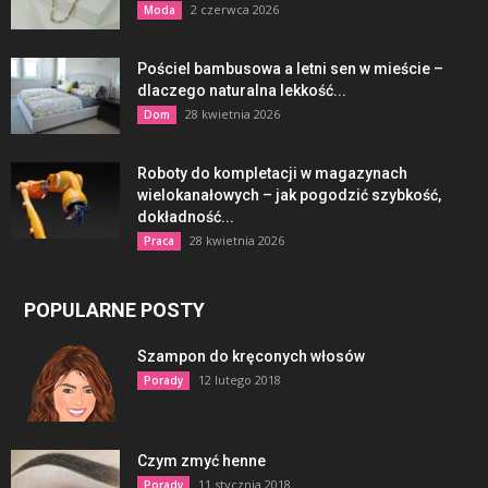
2 czerwca 2026
Moda
Pościel bambusowa a letni sen w mieście –
dlaczego naturalna lekkość...
28 kwietnia 2026
Dom
Roboty do kompletacji w magazynach
wielokanałowych – jak pogodzić szybkość,
dokładność...
28 kwietnia 2026
Praca
POPULARNE POSTY
Szampon do kręconych włosów
12 lutego 2018
Porady
Czym zmyć henne
11 stycznia 2018
Porady