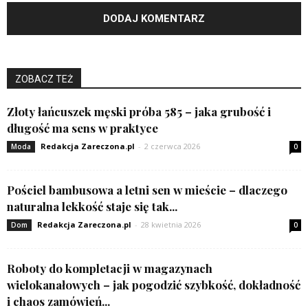
ZOBACZ TEŻ
Złoty łańcuszek męski próba 585 – jaka grubość i
długość ma sens w praktyce
Redakcja Zareczona.pl
-
2 czerwca 2026
Moda
0
Pościel bambusowa a letni sen w mieście – dlaczego
naturalna lekkość staje się tak...
Redakcja Zareczona.pl
-
28 kwietnia 2026
Dom
0
Roboty do kompletacji w magazynach
wielokanałowych – jak pogodzić szybkość, dokładność
i chaos zamówień...