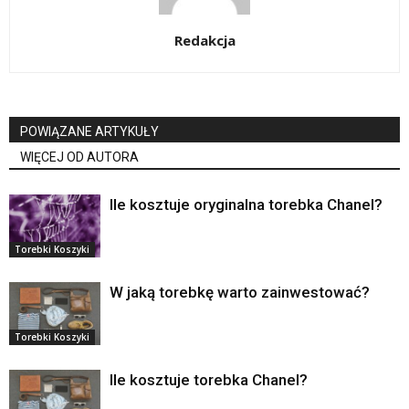
Redakcja
POWIĄZANE ARTYKUŁY
WIĘCEJ OD AUTORA
Ile kosztuje oryginalna torebka Chanel?
Torebki Koszyki
W jaką torebkę warto zainwestować?
Torebki Koszyki
Ile kosztuje torebka Chanel?