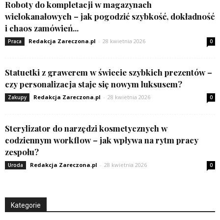
Roboty do kompletacji w magazynach
wielokanałowych – jak pogodzić szybkość, dokładność
i chaos zamówień...
Redakcja Zareczona.pl
-
28 kwietnia 2026
Praca
0
Statuetki z grawerem w świecie szybkich prezentów –
czy personalizacja staje się nowym luksusem?
Redakcja Zareczona.pl
-
28 kwietnia 2026
Zakupy
0
Sterylizator do narzędzi kosmetycznych w
codziennym workflow – jak wpływa na rytm pracy
zespołu?
Redakcja Zareczona.pl
-
28 kwietnia 2026
Uroda
0
Kategorie