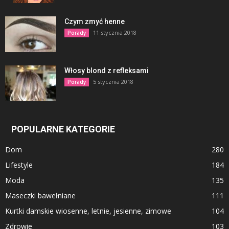
Czym zmyć henne
11 stycznia 2018
Porady
Włosy blond z refleksami
5 stycznia 2018
Porady
POPULARNE KATEGORIE
Dom
280
Lifestyle
184
Moda
135
Maseczki bawełniane
111
Kurtki damskie wiosenne, letnie, jesienne, zimowe
104
Zdrowie
103