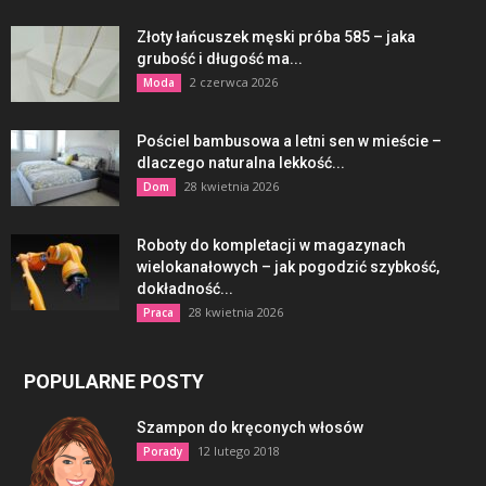
Złoty łańcuszek męski próba 585 – jaka
grubość i długość ma...
2 czerwca 2026
Moda
Pościel bambusowa a letni sen w mieście –
dlaczego naturalna lekkość...
28 kwietnia 2026
Dom
Roboty do kompletacji w magazynach
wielokanałowych – jak pogodzić szybkość,
dokładność...
28 kwietnia 2026
Praca
POPULARNE POSTY
Szampon do kręconych włosów
12 lutego 2018
Porady