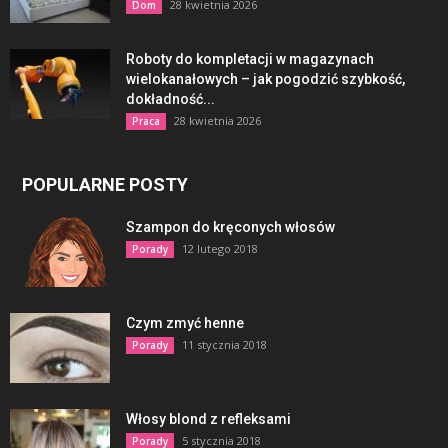
28 kwietnia 2026
Dom
Roboty do kompletacji w magazynach
wielokanałowych – jak pogodzić szybkość,
dokładność...
28 kwietnia 2026
Praca
POPULARNE POSTY
Szampon do kręconych włosów
12 lutego 2018
Porady
Czym zmyć henne
11 stycznia 2018
Porady
Włosy blond z refleksami
5 stycznia 2018
Porady