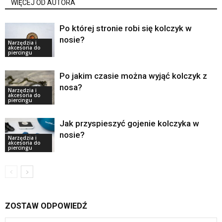
WIĘCEJ OD AUTORA
Po której stronie robi się kolczyk w
nosie?
Narzędzia i
akcesoria do
piercingu
Po jakim czasie można wyjąć kolczyk z
nosa?
Narzędzia i
akcesoria do
piercingu
Jak przyspieszyć gojenie kolczyka w
nosie?
Narzędzia i
akcesoria do
piercingu
ZOSTAW ODPOWIEDŹ