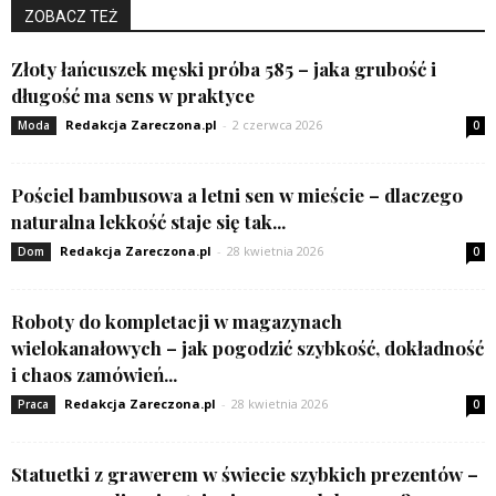
ZOBACZ TEŻ
Złoty łańcuszek męski próba 585 – jaka grubość i
długość ma sens w praktyce
Redakcja Zareczona.pl
-
2 czerwca 2026
Moda
0
Pościel bambusowa a letni sen w mieście – dlaczego
naturalna lekkość staje się tak...
Redakcja Zareczona.pl
-
28 kwietnia 2026
Dom
0
Roboty do kompletacji w magazynach
wielokanałowych – jak pogodzić szybkość, dokładność
i chaos zamówień...
Redakcja Zareczona.pl
-
28 kwietnia 2026
Praca
0
Statuetki z grawerem w świecie szybkich prezentów –