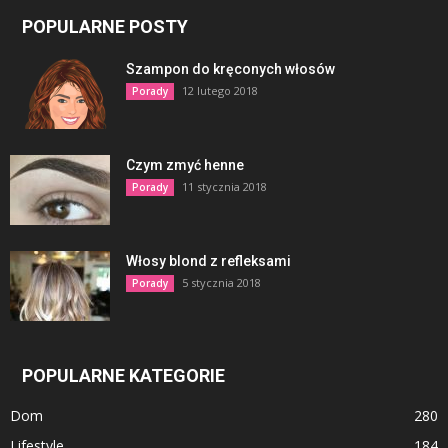
POPULARNE POSTY
Szampon do kręconych włosów
12 lutego 2018
Porady
Czym zmyć henne
11 stycznia 2018
Porady
Włosy blond z refleksami
5 stycznia 2018
Porady
POPULARNE KATEGORIE
Dom
280
Lifestyle
184