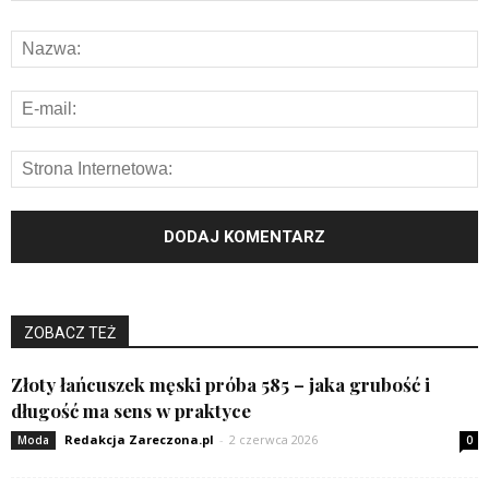
ZOBACZ TEŻ
Złoty łańcuszek męski próba 585 – jaka grubość i
długość ma sens w praktyce
Redakcja Zareczona.pl
-
2 czerwca 2026
Moda
0