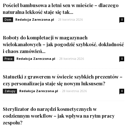
Pościel bambusowa a letni sen w mieście – dlaczego
naturalna lekkość staje się tak...
Redakcja Zareczona.pl
-
28 kwietnia 2026
Dom
0
Roboty do kompletacji w magazynach
wielokanałowych – jak pogodzić szybkość, dokładność
i chaos zamówień...
Redakcja Zareczona.pl
-
28 kwietnia 2026
Praca
0
Statuetki z grawerem w świecie szybkich prezentów –
czy personalizacja staje się nowym luksusem?
Redakcja Zareczona.pl
-
28 kwietnia 2026
Zakupy
0
Sterylizator do narzędzi kosmetycznych w
codziennym workflow – jak wpływa na rytm pracy
zespołu?