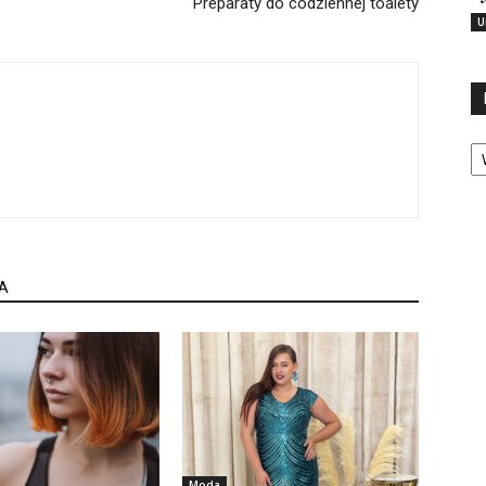
Preparaty do codziennej toalety
U
Ka
A
Moda