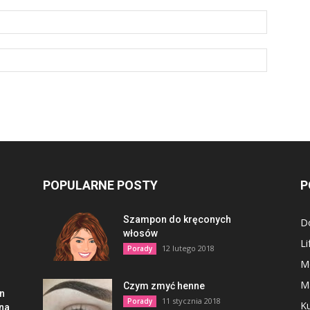
POPULARNE POSTY
P
Szampon do kręconych
D
włosów
Li
12 lutego 2018
Porady
M
M
Czym zmyć henne
en
11 stycznia 2018
Porady
Ku
lna