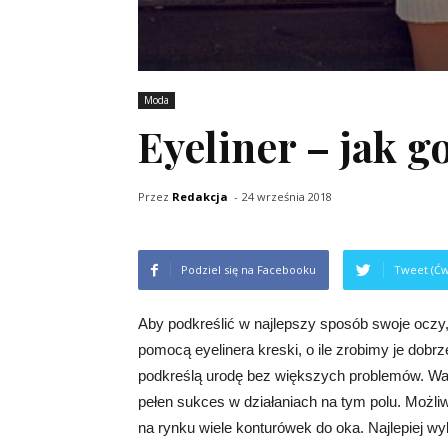
Moda
Eyeliner – jak g
Przez
Redakcja
-
24 września 2018
Podziel się na Facebooku
Tweet (Ćw
Aby podkreślić w najlepszy sposób swoje oczy
pomocą eyelinera kreski, o ile zrobimy je dobr
podkreślą urodę bez większych problemów. War
pełen sukces w działaniach na tym polu. Możli
na rynku wiele konturówek do oka. Najlepiej wybi