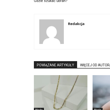
Gdzie szukać ubrań?
Redakcja
POWIĄZANE ARTYKUŁY
WIĘCEJ OD AUTOR
Moda
Moda