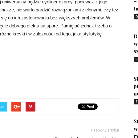
–
j uniwersalny będzie eyeliner czarny, ponieważ z jego
ta
akże, nie warto gardzić rozwiązaniami zielonymi, czy też
D
 się do ich zastosowania bez większych problemów. W
ęcie dobrego efektu są spore. Pamiętać jednak trzeba o
ne kreski i w zależności od tego, jaką stylistykę
R
w
s
P
S
p
n
Z
ter
S
w
Następny artykuł
r