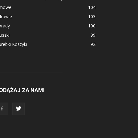
imowe
104
drowie
103
orady
100
uszki
99
rebki Koszyki
92
ODĄŻAJ ZA NAMI