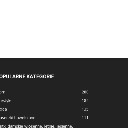
OPULARNE KATEGORIE
om
280
festyle
184
oda
135
aseczki bawełniane
111
rtki damskie wiosenne, letnie, jesienne,