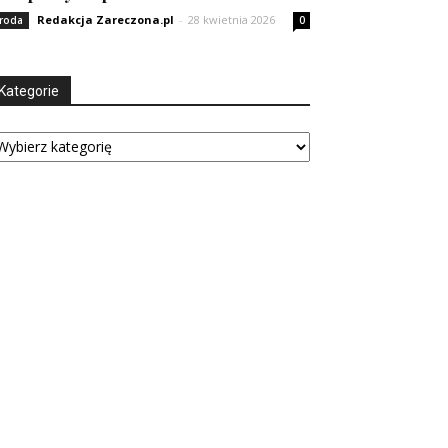
Redakcja Zareczona.pl
-
28 kwietnia 2026
roda
0
Kategorie
tegorie