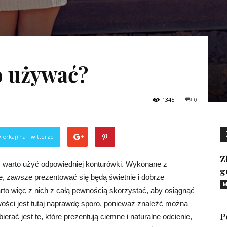
o używać?
1345
0
ierkaj) na Twitterze
Z
, warto użyć odpowiedniej konturówki. Wykonane z
g
ze, zawsze prezentować się będą świetnie i dobrze
M
to więc z nich z całą pewnością skorzystać, aby osiągnąć
wości jest tutaj naprawdę sporo, ponieważ znaleźć można
P
erać jest te, które prezentują ciemne i naturalne odcienie,