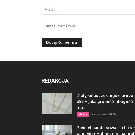
REDAKCJA
Złoty łańcuszek męski próba
585 – jaka grubość i długość
ma...
2 czerwca 2026
Moda
Pościel bambusowa a letni s
w mieście – dlaczego natura