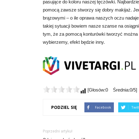
pasujące do koloru naszej tęczówki. Najbardzie
pomocą zawsze stworzy się dobry makijaż. Jedn
brązowymi – o ile oprawa naszych oczu nadaje
takiej sytuacji bowiem nasze szanse na osiągni
tym, że za pomocą konturówki tworzyć można róż
wybierzemy, efekt będzie inny.
[Głosów:0 Średnia:0/5]
PODZIEL SIĘ
Facebook
Twit
Poprzedni artykuł