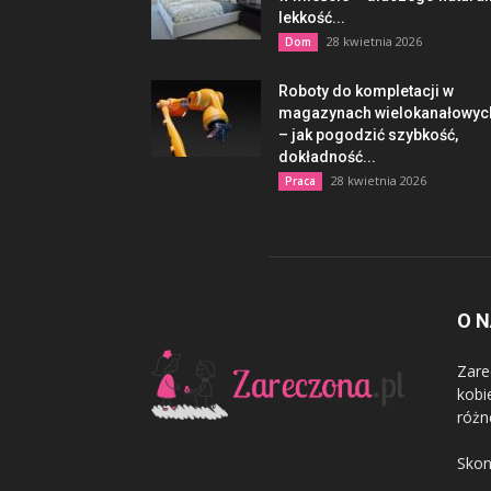
lekkość...
28 kwietnia 2026
Dom
Roboty do kompletacji w
magazynach wielokanałowyc
– jak pogodzić szybkość,
dokładność...
28 kwietnia 2026
Praca
O 
Zare
kobi
różn
Skon