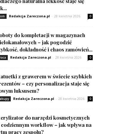
 dlaczego naturalna lekkość staje się
k...
Redakcja Zareczona.pl
-
28 kwietnia 2026
om
0
oboty do kompletacji w magazynach
ielokanałowych – jak pogodzić
zybkość, dokładność i chaos zamówień...
Redakcja Zareczona.pl
-
28 kwietnia 2026
raca
0
tatuetki z grawerem w świecie szybkich
rezentów – czy personalizacja staje się
owym luksusem?
Redakcja Zareczona.pl
-
28 kwietnia 2026
akupy
0
terylizator do narzędzi kosmetycznych
 codziennym workflow – jak wpływa na
ytm pracy zespołu?