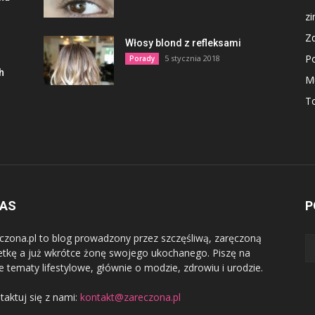
z
Z
Włosy blond z refleksami
P
5 stycznia 2018
Porady
h
M
To
NAS
P
czona.pl to blog prowadzony przez szczęśliwą, zaręczoną
etkę a już wkrótce żonę swojego ukochanego. Piszę na
e tematy lifestylowe, głównie o modzie, zdrowiu i urodzie.
taktuj się z nami:
kontakt@zareczona.pl