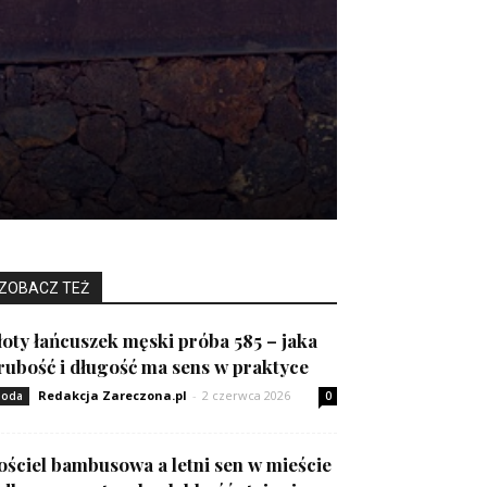
ZOBACZ TEŻ
łoty łańcuszek męski próba 585 – jaka
rubość i długość ma sens w praktyce
Redakcja Zareczona.pl
-
2 czerwca 2026
oda
0
ościel bambusowa a letni sen w mieście