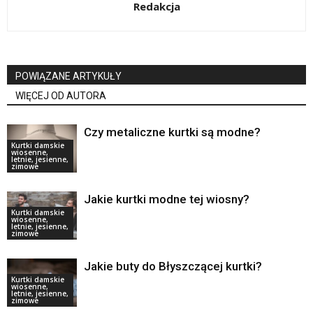
Redakcja
POWIĄZANE ARTYKUŁY
WIĘCEJ OD AUTORA
Czy metaliczne kurtki są modne?
Kurtki damskie
wiosenne,
letnie, jesienne,
zimowe
Jakie kurtki modne tej wiosny?
Kurtki damskie
wiosenne,
letnie, jesienne,
zimowe
Jakie buty do Błyszczącej kurtki?
Kurtki damskie
wiosenne,
letnie, jesienne,
zimowe