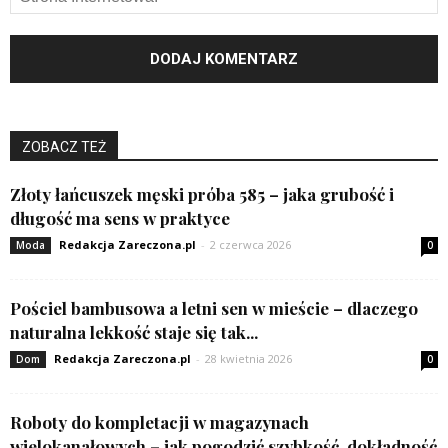
ZOBACZ TEŻ
Złoty łańcuszek męski próba 585 – jaka grubość i
długość ma sens w praktyce
Redakcja Zareczona.pl
-
2 czerwca 2026
Moda
0
Pościel bambusowa a letni sen w mieście – dlaczego
naturalna lekkość staje się tak...
Redakcja Zareczona.pl
-
28 kwietnia 2026
Dom
0
Roboty do kompletacji w magazynach
wielokanałowych – jak pogodzić szybkość, dokładność