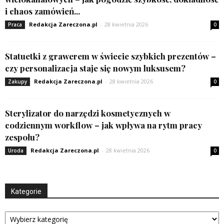
i chaos zamówień...
Redakcja Zareczona.pl
-
28 kwietnia 2026
Praca
0
Statuetki z grawerem w świecie szybkich prezentów –
czy personalizacja staje się nowym luksusem?
Redakcja Zareczona.pl
-
28 kwietnia 2026
Zakupy
0
Sterylizator do narzędzi kosmetycznych w
codziennym workflow – jak wpływa na rytm pracy
zespołu?
Redakcja Zareczona.pl
-
28 kwietnia 2026
Uroda
0
Kategorie
Kategorie