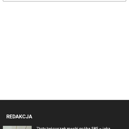
REDAKCJA
Złoty łańcuszek męski próba 585 – jaka