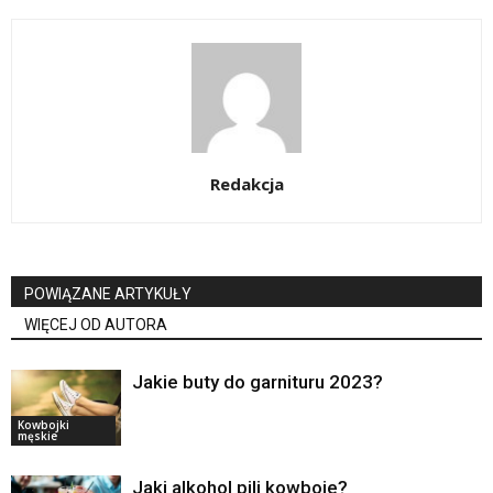
Redakcja
POWIĄZANE ARTYKUŁY
WIĘCEJ OD AUTORA
Jakie buty do garnituru 2023?
Kowbojki
męskie
Jaki alkohol pili kowboje?