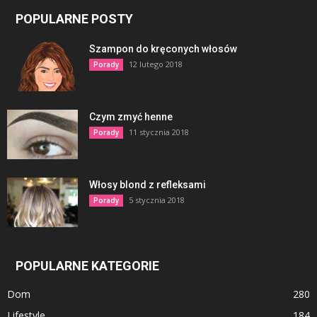
POPULARNE POSTY
Szampon do kręconych włosów
12 lutego 2018
Porady
Czym zmyć henne
11 stycznia 2018
Porady
Włosy blond z refleksami
5 stycznia 2018
Porady
POPULARNE KATEGORIE
Dom
280
Lifestyle
184