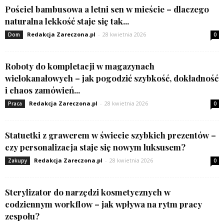
Pościel bambusowa a letni sen w mieście – dlaczego
naturalna lekkość staje się tak...
Redakcja Zareczona.pl
-
28 kwietnia 2026
Dom
0
Roboty do kompletacji w magazynach
wielokanałowych – jak pogodzić szybkość, dokładność
i chaos zamówień...
Redakcja Zareczona.pl
-
28 kwietnia 2026
Praca
0
Statuetki z grawerem w świecie szybkich prezentów –
czy personalizacja staje się nowym luksusem?
Redakcja Zareczona.pl
-
28 kwietnia 2026
Zakupy
0
Sterylizator do narzędzi kosmetycznych w
codziennym workflow – jak wpływa na rytm pracy
zespołu?