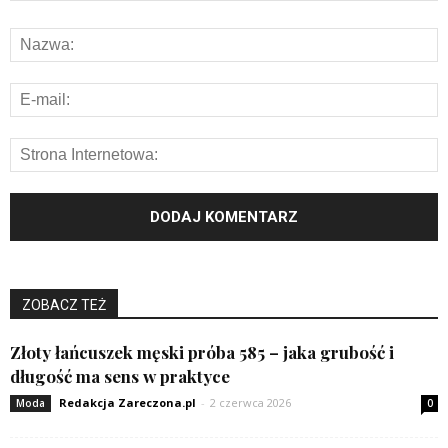
ZOBACZ TEŻ
Złoty łańcuszek męski próba 585 – jaka grubość i
długość ma sens w praktyce
Redakcja Zareczona.pl
-
2 czerwca 2026
Moda
0