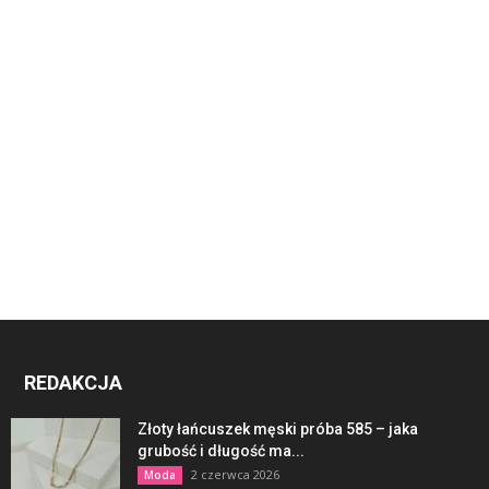
REDAKCJA
Złoty łańcuszek męski próba 585 – jaka
grubość i długość ma...
2 czerwca 2026
Moda