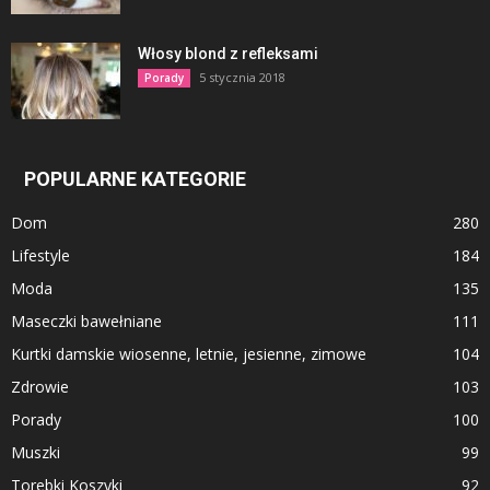
Włosy blond z refleksami
5 stycznia 2018
Porady
POPULARNE KATEGORIE
Dom
280
Lifestyle
184
Moda
135
Maseczki bawełniane
111
Kurtki damskie wiosenne, letnie, jesienne, zimowe
104
Zdrowie
103
Porady
100
Muszki
99
Torebki Koszyki
92