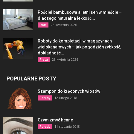
Pościel bambusowa a letni sen w mieście –
dlaczego naturalna lekkość...
28 kwietnia 2026
Dom
Roboty do kompletacji w magazynach
wielokanałowych – jak pogodzić szybkość,
dokładność...
28 kwietnia 2026
Praca
POPULARNE POSTY
Szampon do kręconych włosów
12 lutego 2018
Porady
Czym zmyć henne
11 stycznia 2018
Porady