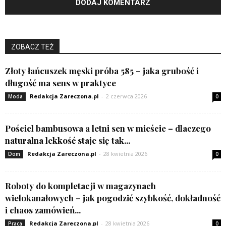
ZOBACZ TEŻ
Złoty łańcuszek męski próba 585 – jaka grubość i
długość ma sens w praktyce
Redakcja Zareczona.pl
-
2 czerwca 2026
Moda
0
Pościel bambusowa a letni sen w mieście – dlaczego
naturalna lekkość staje się tak...
Redakcja Zareczona.pl
-
28 kwietnia 2026
Dom
0
Roboty do kompletacji w magazynach
wielokanałowych – jak pogodzić szybkość, dokładność
i chaos zamówień...
Redakcja Zareczona.pl
-
28 kwietnia 2026
Praca
0