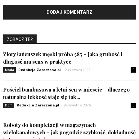
ZOBACZ TEŻ
Złoty łańcuszek męski próba 585 – jaka grubość i
długość ma sens w praktyce
Redakcja Zareczona.pl
-
2 czerwca 2026
Moda
0
Pościel bambusowa a letni sen w mieście – dlaczego
naturalna lekkość staje się tak...
Redakcja Zareczona.pl
-
28 kwietnia 2026
Dom
0
Roboty do kompletacji w magazynach
wielokanałowych – jak pogodzić szybkość, dokładność