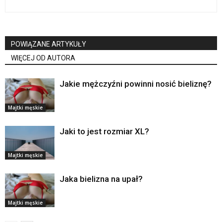
POWIĄZANE ARTYKUŁY
WIĘCEJ OD AUTORA
Jakie mężczyźni powinni nosić bieliznę?
Majtki męskie
Jaki to jest rozmiar XL?
Majtki męskie
Jaka bielizna na upał?
Majtki męskie