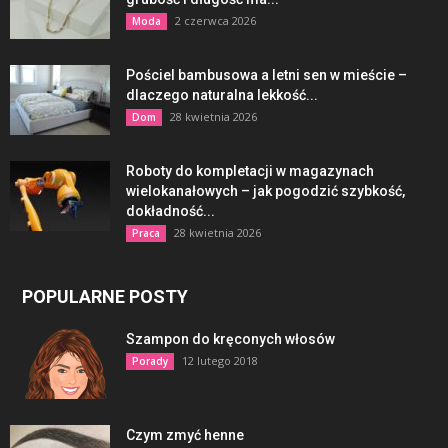
2 czerwca 2026
Moda
Pościel bambusowa a letni sen w mieście –
dlaczego naturalna lekkość...
28 kwietnia 2026
Dom
Roboty do kompletacji w magazynach
wielokanałowych – jak pogodzić szybkość,
dokładność...
28 kwietnia 2026
Praca
POPULARNE POSTY
Szampon do kręconych włosów
12 lutego 2018
Porady
Czym zmyć henne