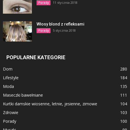
11 stycznia 2018
Porady
Włosy blond z refleksami
5 stycznia 2018
Porady
POPULARNE KATEGORIE
Dom
280
Lifestyle
184
Moda
135
Maseczki bawełniane
111
Kurtki damskie wiosenne, letnie, jesienne, zimowe
104
Zdrowie
103
Porady
100
Muszki
99