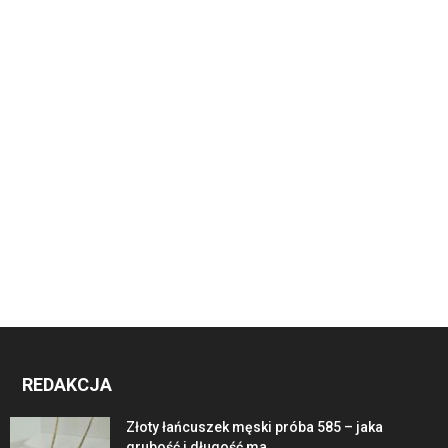
REDAKCJA
Złoty łańcuszek męski próba 585 – jaka
grubość i długość ma...