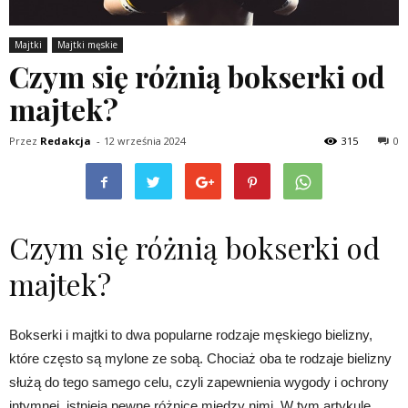
Majtki
Majtki męskie
Czym się różnią bokserki od
majtek?
Przez
Redakcja
-
12 września 2024
315
0
Czym się różnią bokserki od
majtek?
Bokserki i majtki to dwa popularne rodzaje męskiego bielizny,
które często są mylone ze sobą. Chociaż oba te rodzaje bielizny
służą do tego samego celu, czyli zapewnienia wygody i ochrony
intymnej, istnieją pewne różnice między nimi. W tym artykule