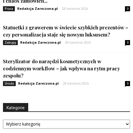
i chaos zamówień...
Redakcja Zareczona.pl
-
28 kwietnia 2026
Praca
0
Statuetki z grawerem w świecie szybkich prezentów –
czy personalizacja staje się nowym luksusem?
Redakcja Zareczona.pl
-
28 kwietnia 2026
Zakupy
0
Sterylizator do narzędzi kosmetycznych w
codziennym workflow – jak wpływa na rytm pracy
zespołu?
Redakcja Zareczona.pl
-
28 kwietnia 2026
Uroda
0
Kategorie
Kategorie