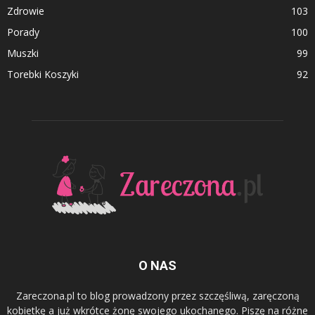
Zdrowie
103
Porady
100
Muszki
99
Torebki Koszyki
92
O NAS
Zareczona.pl to blog prowadzony przez szczęśliwą, zaręczoną
kobietkę a już wkrótce żonę swojego ukochanego. Piszę na różne