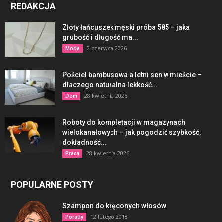
REDAKCJA
Złoty łańcuszek męski próba 585 – jaka
grubość i długość ma...
2 czerwca 2026
Moda
Pościel bambusowa a letni sen w mieście –
dlaczego naturalna lekkość...
28 kwietnia 2026
Dom
Roboty do kompletacji w magazynach
wielokanałowych – jak pogodzić szybkość,
dokładność...
28 kwietnia 2026
Praca
POPULARNE POSTY
Szampon do kręconych włosów
12 lutego 2018
Porady