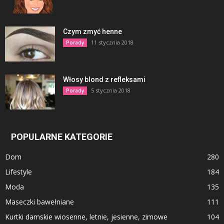
Czym zmyć henne
11 stycznia 2018
Porady
Włosy blond z refleksami
5 stycznia 2018
Porady
POPULARNE KATEGORIE
Dom
280
Lifestyle
184
Moda
135
Maseczki bawełniane
111
Kurtki damskie wiosenne, letnie, jesienne, zimowe
104