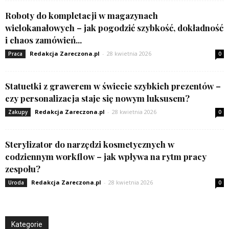
Roboty do kompletacji w magazynach
wielokanałowych – jak pogodzić szybkość, dokładność
i chaos zamówień...
Redakcja Zareczona.pl
-
28 kwietnia 2026
Praca
0
Statuetki z grawerem w świecie szybkich prezentów –
czy personalizacja staje się nowym luksusem?
Redakcja Zareczona.pl
-
28 kwietnia 2026
Zakupy
0
Sterylizator do narzędzi kosmetycznych w
codziennym workflow – jak wpływa na rytm pracy
zespołu?
Redakcja Zareczona.pl
-
28 kwietnia 2026
Uroda
0
Kategorie