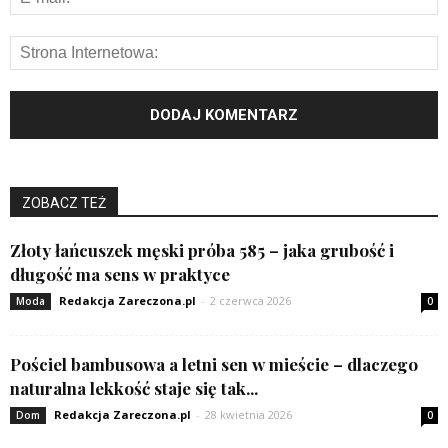
ZOBACZ TEŻ
Złoty łańcuszek męski próba 585 – jaka grubość i
długość ma sens w praktyce
Redakcja Zareczona.pl
-
2 czerwca 2026
Moda
0
Pościel bambusowa a letni sen w mieście – dlaczego
naturalna lekkość staje się tak...
Redakcja Zareczona.pl
-
28 kwietnia 2026
Dom
0