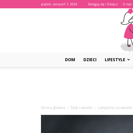
piątek, sierpień 7, 2026
Zaloguj się / Dołącz
O nas
DOM
DZIECI
LIFESTYLE
Strona główna
Ślub i wesele
Lampiony na wesele