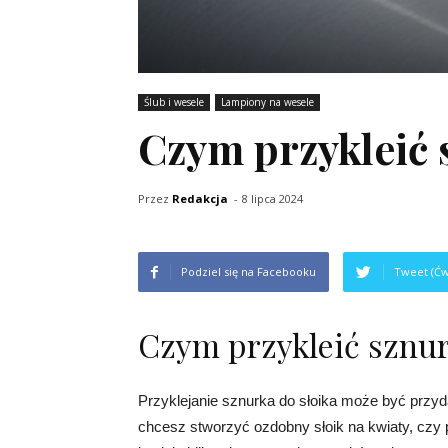
Ślub i wesele
Lampiony na wesele
Czym przykleić 
Przez
Redakcja
-
8 lipca 2024
Podziel się na Facebooku
Tweet (Ćw
Czym przykleić sznur
Przyklejanie sznurka do słoika może być przyd
chcesz stworzyć ozdobny słoik na kwiaty, czy