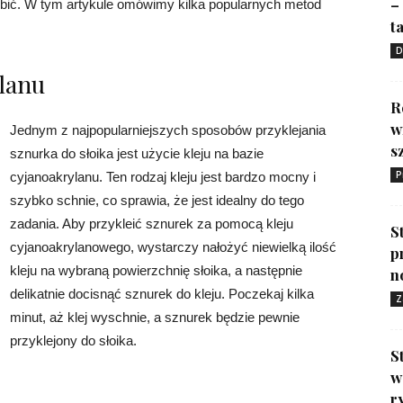
–
robić. W tym artykule omówimy kilka popularnych metod
ta
D
ylanu
R
w
Jednym z najpopularniejszych sposobów przyklejania
s
sznurka do słoika jest użycie kleju na bazie
P
cyjanoakrylanu. Ten rodzaj kleju jest bardzo mocny i
szybko schnie, co sprawia, że jest idealny do tego
zadania. Aby przykleić sznurek za pomocą kleju
S
cyjanoakrylanowego, wystarczy nałożyć niewielką ilość
p
kleju na wybraną powierzchnię słoika, a następnie
n
delikatnie docisnąć sznurek do kleju. Poczekaj kilka
Z
minut, aż klej wyschnie, a sznurek będzie pewnie
przyklejony do słoika.
S
w
r