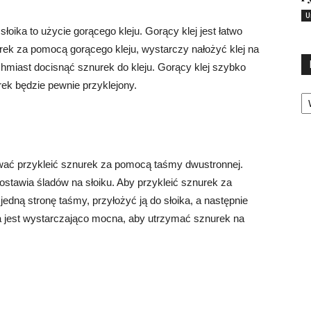
U
łoika to użycie gorącego kleju. Gorący klej jest łatwo
urek za pomocą gorącego kleju, wystarczy nałożyć klej na
chmiast docisnąć sznurek do kleju. Gorący klej szybko
rek będzie pewnie przyklejony.
Ka
wać przykleić sznurek za pomocą taśmy dwustronnej.
ostawia śladów na słoiku. Aby przykleić sznurek za
dną stronę taśmy, przyłożyć ją do słoika, a następnie
 jest wystarczająco mocna, aby utrzymać sznurek na