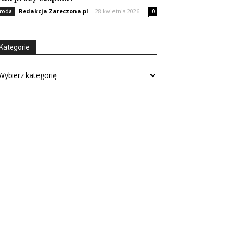
Redakcja Zareczona.pl
-
28 kwietnia 2026
roda
0
Kategorie
tegorie