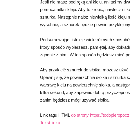
Jeśli nie masz pod ręką ani kleju, ani taśmy 
pomocą nitki i kleju. Aby to zrobić, nawlecz nit
sznurka. Następnie nałóż niewielką ilość kleju n
wyschnie, a sznurek będzie pewnie przyklejony 
Podsumowując, istnieje wiele różnych sposobów 
który sposób wybierzesz, pamiętaj, aby dokład
zgodnie z nimi. W ten sposób będziesz mieć pe
Aby przykleić sznurek do słoika, możesz użyć 
Upewnij się, że powierzchnia słoika i sznurka 
warstwę kleju na powierzchnię słoika, a następn
kilka sekund, aby zapewnić dobrą przyczepnoś
zanim będziesz mógł używać słoika.
Link tagu HTML
do strony https://todopieropo
Tekst linku