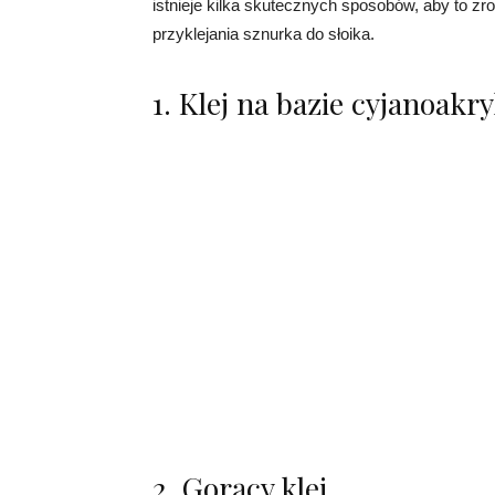
istnieje kilka skutecznych sposobów, aby to z
przyklejania sznurka do słoika.
1. Klej na bazie cyjanoakr
2. Gorący klej