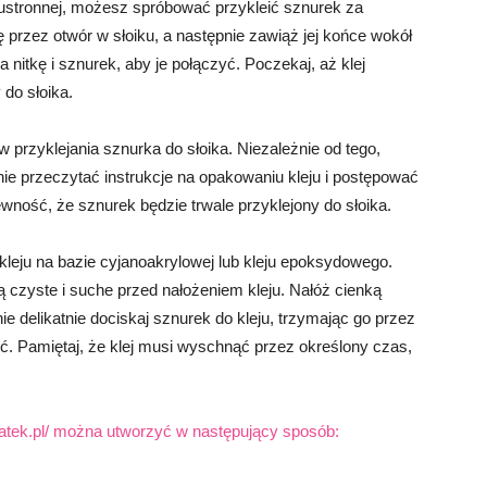
dwustronnej, możesz spróbować przykleić sznurek za
kę przez otwór w słoiku, a następnie zawiąż jej końce wokół
a nitkę i sznurek, aby je połączyć. Poczekaj, aż klej
do słoika.
przyklejania sznurka do słoika. Niezależnie od tego,
nie przeczytać instrukcje na opakowaniu kleju i postępować
wność, że sznurek będzie trwale przyklejony do słoika.
kleju na bazie cyjanoakrylowej lub kleju epoksydowego.
są czyste i suche przed nałożeniem kleju. Nałóż cienką
ie delikatnie dociskaj sznurek do kleju, trzymając go przez
ć. Pamiętaj, że klej musi wyschnąć przez określony czas,
czatek.pl/ można utworzyć w następujący sposób: