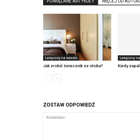
POWIĄZANE ARTYKUŁY
WIĘCEJ OD AUTOR
Lampiony na wesele
Lampiony na
Jak zrobić świecznik ze słoika?
Kiedy zapal
ZOSTAW ODPOWIEDŹ