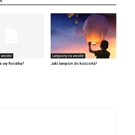
A
 wesele
Lampiony na wesele
a się Roratkę?
Jaki lampion do kościoła?