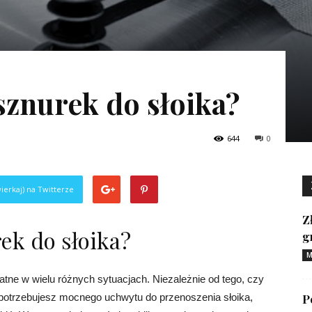
sznurek do słoika?
644
0
ierkaj) na Twitterze
Z
ek do słoika?
g
M
atne w wielu różnych sytuacjach. Niezależnie od tego, czy
 potrzebujesz mocnego uchwytu do przenoszenia słoika,
P