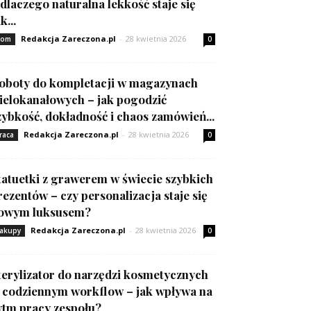
 dlaczego naturalna lekkość staje się
k...
Redakcja Zareczona.pl
-
28 kwietnia 2026
om
0
oboty do kompletacji w magazynach
ielokanałowych – jak pogodzić
zybkość, dokładność i chaos zamówień...
Redakcja Zareczona.pl
-
28 kwietnia 2026
raca
0
tatuetki z grawerem w świecie szybkich
rezentów – czy personalizacja staje się
owym luksusem?
Redakcja Zareczona.pl
-
28 kwietnia 2026
akupy
0
terylizator do narzędzi kosmetycznych
 codziennym workflow – jak wpływa na
ytm pracy zespołu?