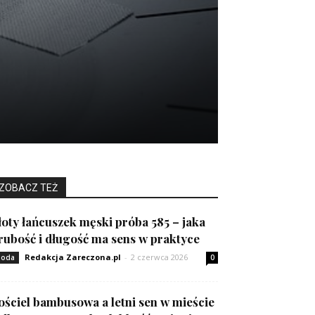
ZOBACZ TEŻ
łoty łańcuszek męski próba 585 – jaka
rubość i długość ma sens w praktyce
Redakcja Zareczona.pl
-
2 czerwca 2026
oda
0
ościel bambusowa a letni sen w mieście