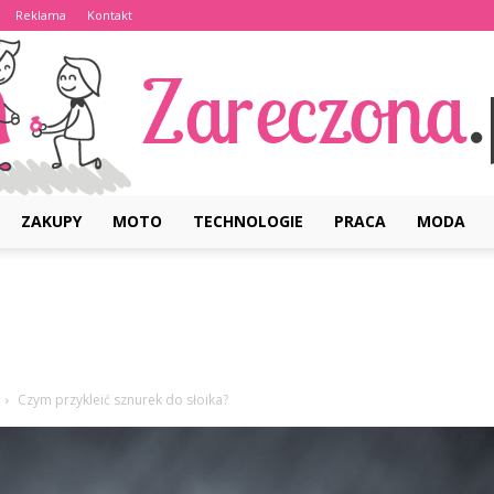
Reklama
Kontakt
ZAKUPY
MOTO
TECHNOLOGIE
PRACA
MODA
Zareczona.pl
Czym przykleić sznurek do słoika?