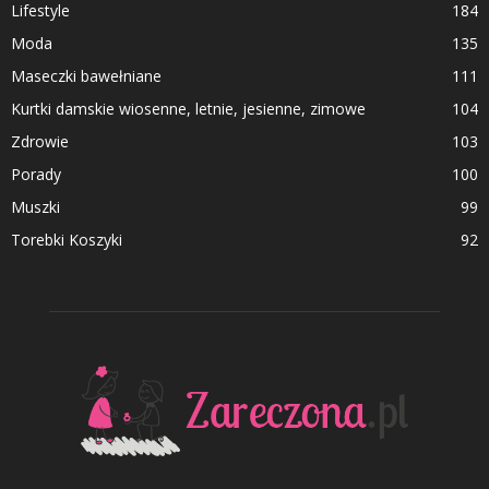
Lifestyle
184
Moda
135
Maseczki bawełniane
111
Kurtki damskie wiosenne, letnie, jesienne, zimowe
104
Zdrowie
103
Porady
100
Muszki
99
Torebki Koszyki
92