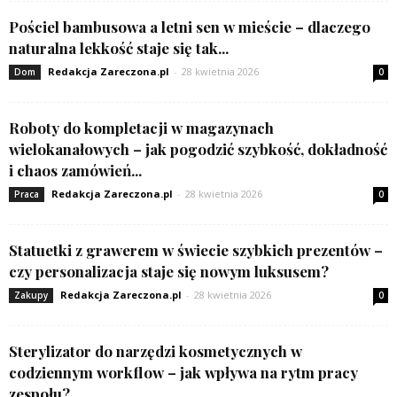
Pościel bambusowa a letni sen w mieście – dlaczego
naturalna lekkość staje się tak...
Redakcja Zareczona.pl
-
28 kwietnia 2026
Dom
0
Roboty do kompletacji w magazynach
wielokanałowych – jak pogodzić szybkość, dokładność
i chaos zamówień...
Redakcja Zareczona.pl
-
28 kwietnia 2026
Praca
0
Statuetki z grawerem w świecie szybkich prezentów –
czy personalizacja staje się nowym luksusem?
Redakcja Zareczona.pl
-
28 kwietnia 2026
Zakupy
0
Sterylizator do narzędzi kosmetycznych w
codziennym workflow – jak wpływa na rytm pracy
zespołu?