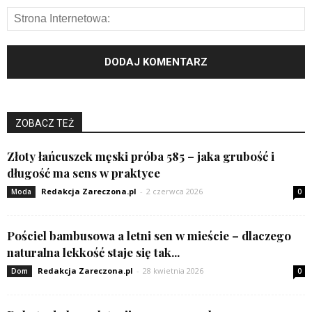
ZOBACZ TEŻ
Złoty łańcuszek męski próba 585 – jaka grubość i
długość ma sens w praktyce
Redakcja Zareczona.pl
-
2 czerwca 2026
Moda
0
Pościel bambusowa a letni sen w mieście – dlaczego
naturalna lekkość staje się tak...
Redakcja Zareczona.pl
-
28 kwietnia 2026
Dom
0