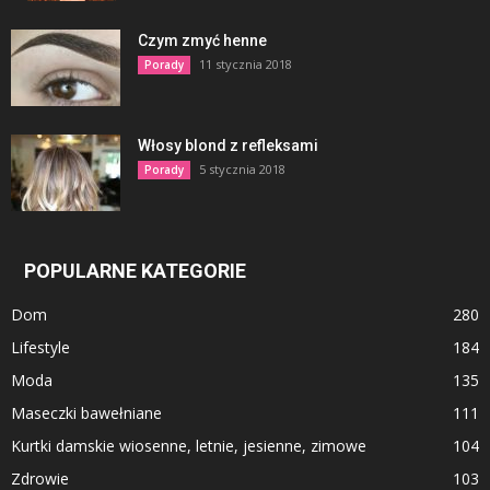
Czym zmyć henne
11 stycznia 2018
Porady
Włosy blond z refleksami
5 stycznia 2018
Porady
POPULARNE KATEGORIE
Dom
280
Lifestyle
184
Moda
135
Maseczki bawełniane
111
Kurtki damskie wiosenne, letnie, jesienne, zimowe
104
Zdrowie
103