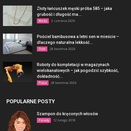
Złoty łańcuszek męski próba 585 – jaka
grubość i długość ma...
2 czerwca 2026
Moda
Pościel bambusowa a letni sen w mieście –
dlaczego naturalna lekkość...
28 kwietnia 2026
Dom
Roboty do kompletacji w magazynach
wielokanałowych – jak pogodzić szybkość,
dokładność...
28 kwietnia 2026
Praca
POPULARNE POSTY
Szampon do kręconych włosów
12 lutego 2018
Porady