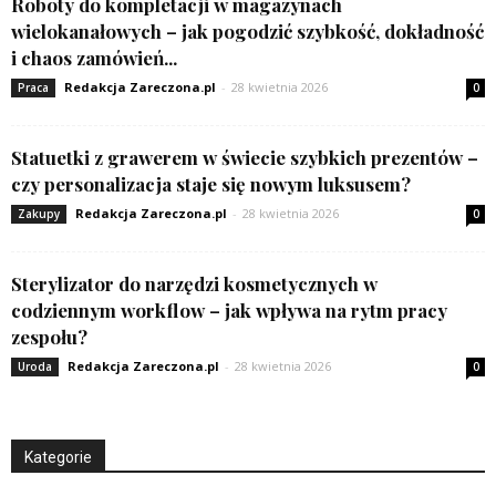
Roboty do kompletacji w magazynach
wielokanałowych – jak pogodzić szybkość, dokładność
i chaos zamówień...
Redakcja Zareczona.pl
-
28 kwietnia 2026
Praca
0
Statuetki z grawerem w świecie szybkich prezentów –
czy personalizacja staje się nowym luksusem?
Redakcja Zareczona.pl
-
28 kwietnia 2026
Zakupy
0
Sterylizator do narzędzi kosmetycznych w
codziennym workflow – jak wpływa na rytm pracy
zespołu?
Redakcja Zareczona.pl
-
28 kwietnia 2026
Uroda
0
Kategorie