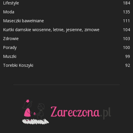
Lifestyle
184
Moda
135
Maseczki bawełniane
111
Kurtki damskie wiosenne, letnie, jesienne, zimowe
104
Zdrowie
103
Porady
100
Muszki
99
Torebki Koszyki
92