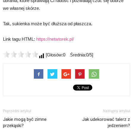
ubrania, które sprawiają Ci radość i pozwalają czuć się dobrze
we własnej skórze.
Tak, sukienka może być dłuższa od płaszcza.
Link tagu HTML:
https://netwtorek.pl/
[Głosów:0 Średnia:0/5]
Poprzedni artykuł
Następny artykuł
Jakie mogą być zimne
Jak udekorować talerz z
przekąski?
jedzeniem?