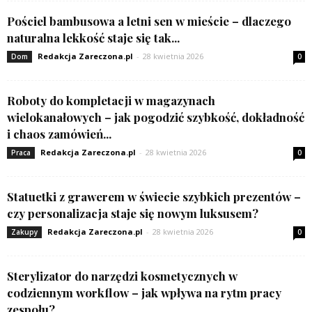
Pościel bambusowa a letni sen w mieście – dlaczego
naturalna lekkość staje się tak...
Redakcja Zareczona.pl
-
28 kwietnia 2026
Dom
0
Roboty do kompletacji w magazynach
wielokanałowych – jak pogodzić szybkość, dokładność
i chaos zamówień...
Redakcja Zareczona.pl
-
28 kwietnia 2026
Praca
0
Statuetki z grawerem w świecie szybkich prezentów –
czy personalizacja staje się nowym luksusem?
Redakcja Zareczona.pl
-
28 kwietnia 2026
Zakupy
0
Sterylizator do narzędzi kosmetycznych w
codziennym workflow – jak wpływa na rytm pracy
zespołu?