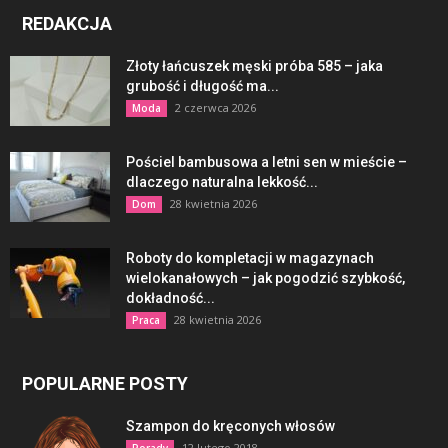
REDAKCJA
Złoty łańcuszek męski próba 585 – jaka
grubość i długość ma...
2 czerwca 2026
Moda
Pościel bambusowa a letni sen w mieście –
dlaczego naturalna lekkość...
28 kwietnia 2026
Dom
Roboty do kompletacji w magazynach
wielokanałowych – jak pogodzić szybkość,
dokładność...
28 kwietnia 2026
Praca
POPULARNE POSTY
Szampon do kręconych włosów
12 lutego 2018