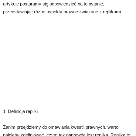
artykule postaramy się odpowiedzieć na to pytanie,
przedstawiając różne aspekty prawne związane z replikami.
1. Definicja repliki
Zanim przejdziemy do omawiania kwestii prawnych, warto
najpierw zdefiniować, czym tak naprawdę jest replika. Replika to