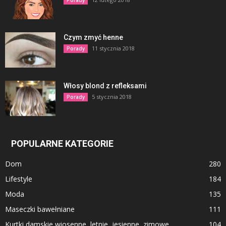
Porady
Czym zmyć henne
11 stycznia 2018
Porady
Włosy blond z refleksami
5 stycznia 2018
Porady
POPULARNE KATEGORIE
Dom
280
Lifestyle
184
Moda
135
Maseczki bawełniane
111
Kurtki damskie wiosenne, letnie, jesienne, zimowe
104