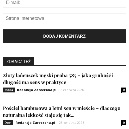
ZOBACZ TEŻ
Złoty łańcuszek męski próba 585 – jaka grubość i
długość ma sens w praktyce
Redakcja Zareczona.pl
-
2 czerwca 2026
Moda
0
Pościel bambusowa a letni sen w mieście – dlaczego
naturalna lekkość staje się tak...
Redakcja Zareczona.pl
-
28 kwietnia 2026
Dom
0