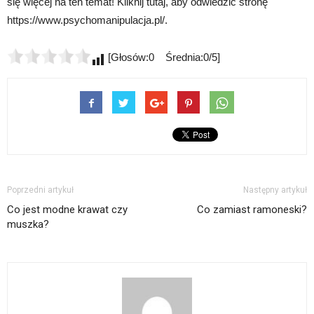
się więcej na ten temat! Kliknij tutaj, aby odwiedzić stronę
https://www.psychomanipulacja.pl/.
[Głosów:0 Średnia:0/5]
Poprzedni artykuł
Następny artykuł
Co jest modne krawat czy
Co zamiast ramoneski?
muszka?