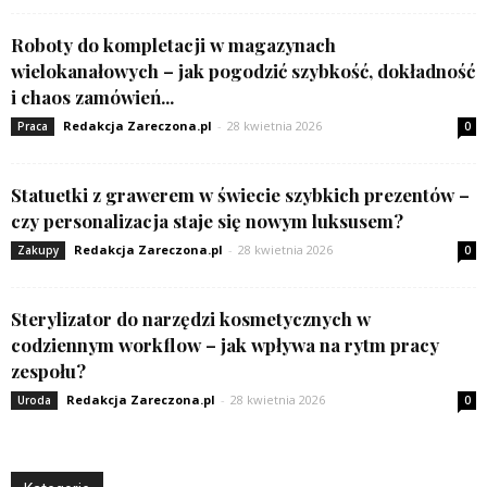
Roboty do kompletacji w magazynach
wielokanałowych – jak pogodzić szybkość, dokładność
i chaos zamówień...
Redakcja Zareczona.pl
-
28 kwietnia 2026
Praca
0
Statuetki z grawerem w świecie szybkich prezentów –
czy personalizacja staje się nowym luksusem?
Redakcja Zareczona.pl
-
28 kwietnia 2026
Zakupy
0
Sterylizator do narzędzi kosmetycznych w
codziennym workflow – jak wpływa na rytm pracy
zespołu?
Redakcja Zareczona.pl
-
28 kwietnia 2026
Uroda
0