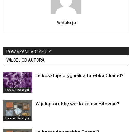
Redakcja
POWIĄZANE ARTYKUŁY
WIĘCEJ OD AUTORA
Ile kosztuje oryginalna torebka Chanel?
Torebki Koszyki
W jaką torebkę warto zainwestować?
Torebki Koszyki