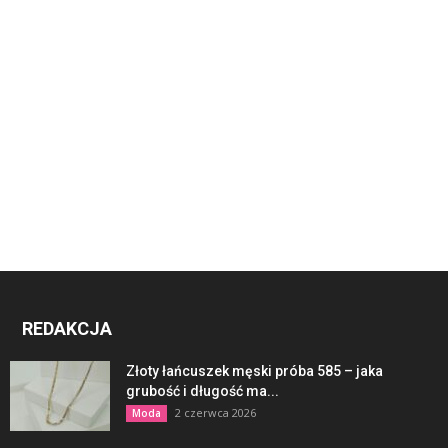
REDAKCJA
Złoty łańcuszek męski próba 585 – jaka
grubość i długość ma...
2 czerwca 2026
Moda