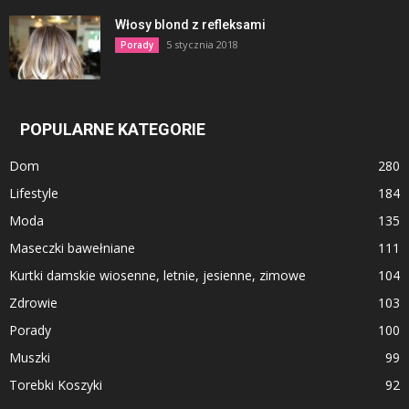
Włosy blond z refleksami
5 stycznia 2018
Porady
POPULARNE KATEGORIE
Dom
280
Lifestyle
184
Moda
135
Maseczki bawełniane
111
Kurtki damskie wiosenne, letnie, jesienne, zimowe
104
Zdrowie
103
Porady
100
Muszki
99
Torebki Koszyki
92