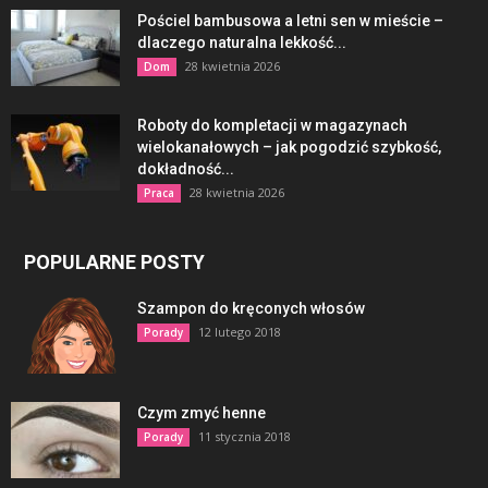
Pościel bambusowa a letni sen w mieście –
dlaczego naturalna lekkość...
28 kwietnia 2026
Dom
Roboty do kompletacji w magazynach
wielokanałowych – jak pogodzić szybkość,
dokładność...
28 kwietnia 2026
Praca
POPULARNE POSTY
Szampon do kręconych włosów
12 lutego 2018
Porady
Czym zmyć henne
11 stycznia 2018
Porady