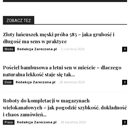
ZOBACZ TEŻ
Złoty łańcuszek męski próba 585 – jaka grubość i
długość ma sens w praktyce
Redakcja Zareczona.pl
-
2 czerwca 2026
Moda
0
Pościel bambusowa a letni sen w mieście – dlaczego
naturalna lekkość staje się tak...
Redakcja Zareczona.pl
-
28 kwietnia 2026
Dom
0
Roboty do kompletacji w magazynach
wielokanałowych – jak pogodzić szybkość, dokładność
i chaos zamówień...
Redakcja Zareczona.pl
-
28 kwietnia 2026
Praca
0