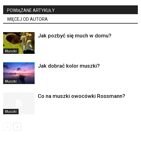
POWIĄZANE ARTYKUŁY
WIĘCEJ OD AUTORA
Jak pozbyć się much w domu?
Muszki
Jak dobrać kolor muszki?
Muszki
Co na muszki owocówki Rossmann?
Muszki