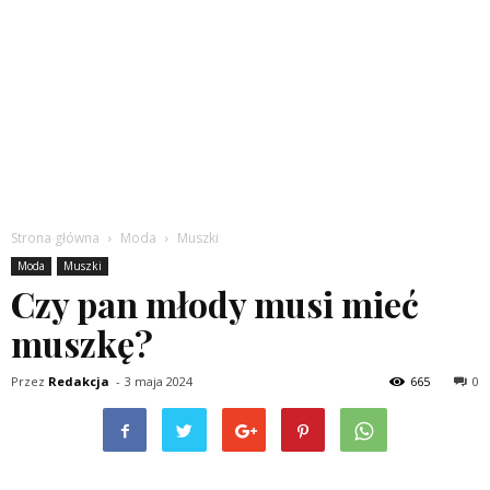
Strona główna
Moda
Muszki
Moda
Muszki
Czy pan młody musi mieć
muszkę?
Przez
Redakcja
-
3 maja 2024
665
0