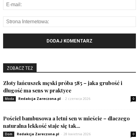
ZOBACZ TEŻ
Złoty łańcuszek męski próba 585 – jaka grubość i
długość ma sens w praktyce
Redakcja Zareczona.pl
-
2 czerwca 2026
Moda
0
Pościel bambusowa a letni sen w mieście – dlaczego
naturalna lekkość staje się tak...
Redakcja Zareczona.pl
-
28 kwietnia 2026
Dom
0