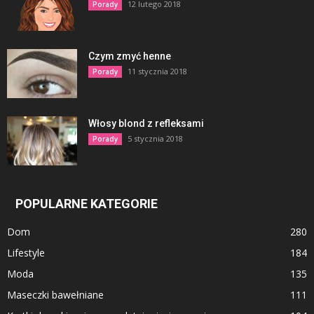
12 lutego 2018
Porady
Czym zmyć henne
11 stycznia 2018
Porady
Włosy blond z refleksami
5 stycznia 2018
Porady
POPULARNE KATEGORIE
Dom
280
Lifestyle
184
Moda
135
Maseczki bawełniane
111