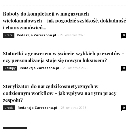
Roboty do kompletacji w magazynach
wielokanałowych – jak pogodzić szybkość, dokładność
i chaos zamówień...
Redakcja Zareczona.pl
-
28 kwietnia 2026
Praca
0
Statuetki z grawerem w świecie szybkich prezentów –
czy personalizacja staje się nowym luksusem?
Redakcja Zareczona.pl
-
28 kwietnia 2026
Zakupy
0
Sterylizator do narzędzi kosmetycznych w
codziennym workflow – jak wpływa na rytm pracy
zespołu?
Redakcja Zareczona.pl
-
28 kwietnia 2026
Uroda
0