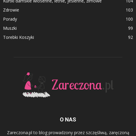
Kurtki damskie wiosenne, letnie, jesienne, zimowe
104
Zdrowie
103
Porady
100
Muszki
99
Torebki Koszyki
92
O NAS
Zareczona.pl to blog prowadzony przez szczęśliwą, zaręczoną