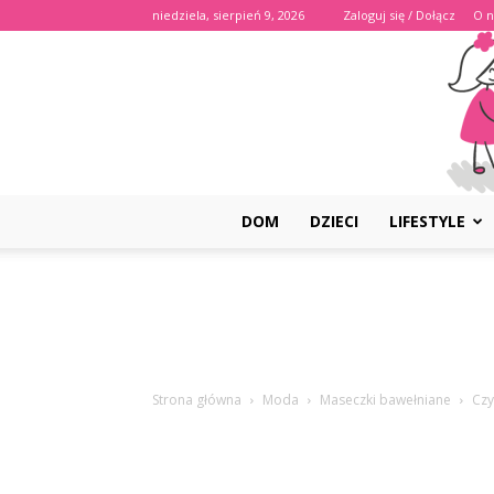
niedziela, sierpień 9, 2026
Zaloguj się / Dołącz
O n
DOM
DZIECI
LIFESTYLE
Strona główna
Moda
Maseczki bawełniane
Czy