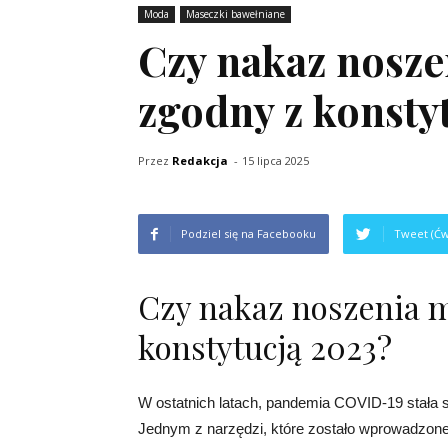
Moda
Maseczki bawełniane
Czy nakaz nosze
zgodny z konsty
Przez
Redakcja
-
15 lipca 2025
Podziel się na Facebooku
Tweet (Ćw
Czy nakaz noszenia m
konstytucją 2023?
W ostatnich latach, pandemia COVID-19 stała 
Jednym z narzędzi, które zostało wprowadzone