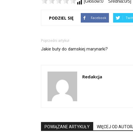
[Głosów:0 Średnia:0/5]
PODZIEL SIĘ
Facebook
Twit
Poprzedni artykuł
Jakie buty do damskiej marynarki?
Redakcja
POWIĄZANE ARTYKUŁY
WIĘCEJ OD AUTOR