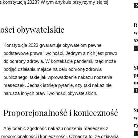
 konstytucją 2023? W tym artykule przyjrzymy się tej
D
R
ości obywatelskie
w
s
Konstytucja 2023 gwarantuje obywatelom pewne
P
podstawowe prawa i wolności. Jednym z nich jest prawo
do ochrony zdrowia. W kontekście pandemii, rząd może
S
podjąć działania mające na celu ochronę zdrowia
p
publicznego, takie jak wprowadzenie nakazu noszenia
n
maseczek. Jednak istnieje pytanie, czy taki nakaz nie
Z
narusza innych praw i wolności obywatelskich.
S
Proporcjonalność i konieczność
w
r
Aby ocenić zgodność nakazu noszenia maseczek z
U
roporcjonalności i konieczności. Oznacza to, że działania