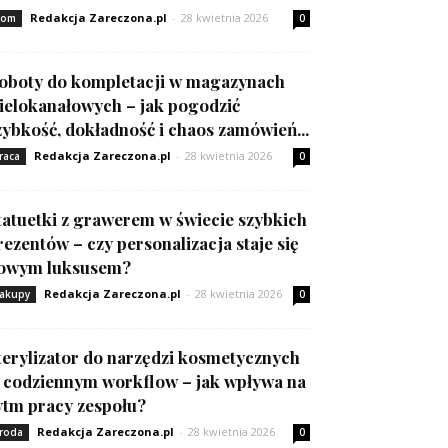
Redakcja Zareczona.pl
-
28 kwietnia 2026
om
0
oboty do kompletacji w magazynach
ielokanałowych – jak pogodzić
zybkość, dokładność i chaos zamówień...
Redakcja Zareczona.pl
-
28 kwietnia 2026
raca
0
tatuetki z grawerem w świecie szybkich
rezentów – czy personalizacja staje się
owym luksusem?
Redakcja Zareczona.pl
-
28 kwietnia 2026
akupy
0
terylizator do narzędzi kosmetycznych
 codziennym workflow – jak wpływa na
ytm pracy zespołu?
Redakcja Zareczona.pl
-
28 kwietnia 2026
roda
0