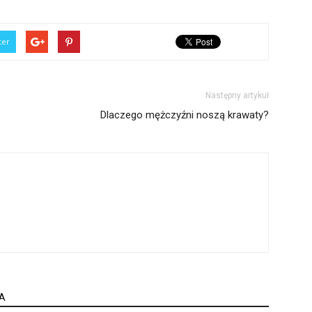
ter
Następny artykuł
Dlaczego mężczyźni noszą krawaty?
A