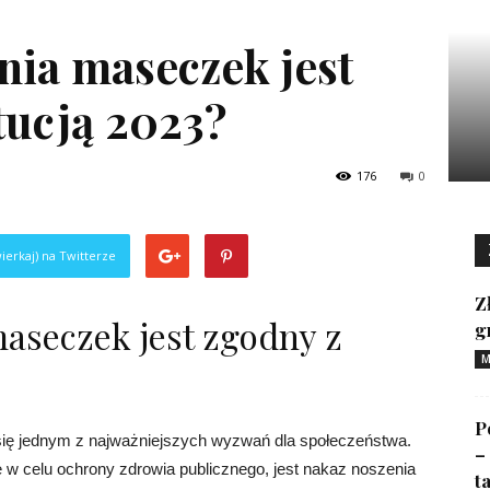
nia maseczek jest
tucją 2023?
176
0
ierkaj) na Twitterze
Z
aseczek jest zgodny z
g
M
P
się jednym z najważniejszych wyzwań dla społeczeństwa.
–
 w celu ochrony zdrowia publicznego, jest nakaz noszenia
ta