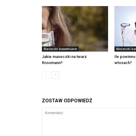
Maseczki bawełniane
Maseczki ba
Jakie maseczki na twarz
Ile powinno
Rossmann?
włosach?
ZOSTAW ODPOWIEDŹ