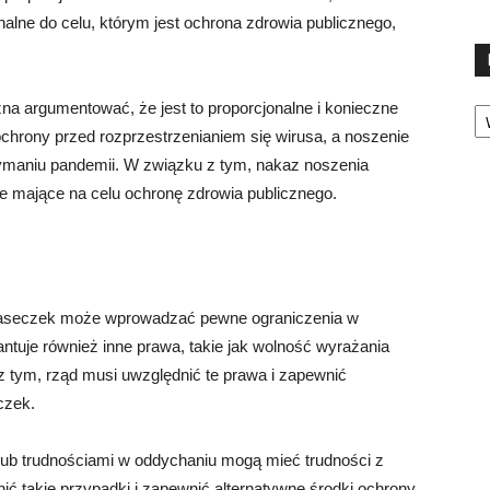
lne do celu, którym jest ochrona zdrowia publicznego,
Ka
 argumentować, że jest to proporcjonalne i konieczne
chrony przed rozprzestrzenianiem się wirusa, a noszenie
maniu pandemii. W związku z tym, nakaz noszenia
 mające na celu ochronę zdrowia publicznego.
maseczek może wprowadzać pewne ograniczenia w
ntuje również inne prawa, takie jak wolność wyrażania
z tym, rząd musi uwzględnić te prawa i zapewnić
czek.
lub trudnościami w oddychaniu mogą mieć trudności z
 takie przypadki i zapewnić alternatywne środki ochrony