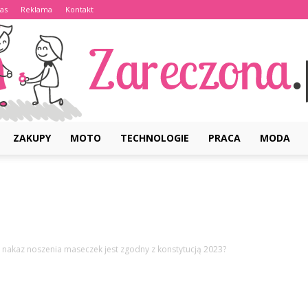
as
Reklama
Kontakt
ZAKUPY
MOTO
TECHNOLOGIE
PRACA
MODA
Zareczona.pl
 nakaz noszenia maseczek jest zgodny z konstytucją 2023?