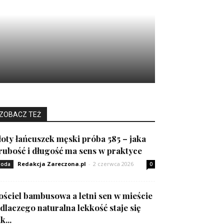
ZOBACZ TEŻ
łoty łańcuszek męski próba 585 – jaka
rubość i długość ma sens w praktyce
Redakcja Zareczona.pl
-
2 czerwca 2026
oda
0
ościel bambusowa a letni sen w mieście
 dlaczego naturalna lekkość staje się
k...