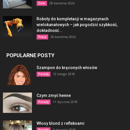
28 kwietnia 2026
Dom
Roboty do kompletacji w magazynach
wielokanałowych – jak pogodzić szybkość,
dokładność...
28 kwietnia 2026
Praca
POPULARNE POSTY
Szampon do kręconych włosów
12 lutego 2018
Porady
Czym zmyć henne
11 stycznia 2018
Porady
Włosy blond z refleksami
5 stycznia 2018
Porady