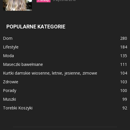
POPULARNE KATEGORIE
Dom
280
Lifestyle
184
Moda
135
Maseczki bawełniane
111
Kurtki damskie wiosenne, letnie, jesienne, zimowe
104
Zdrowie
103
Porady
100
Muszki
99
Torebki Koszyki
92