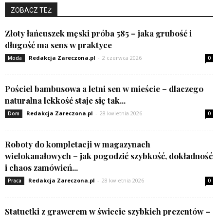
ZOBACZ TEŻ
Złoty łańcuszek męski próba 585 – jaka grubość i
długość ma sens w praktyce
Redakcja Zareczona.pl
-
2 czerwca 2026
Moda
0
Pościel bambusowa a letni sen w mieście – dlaczego
naturalna lekkość staje się tak...
Redakcja Zareczona.pl
-
28 kwietnia 2026
Dom
0
Roboty do kompletacji w magazynach
wielokanałowych – jak pogodzić szybkość, dokładność
i chaos zamówień...
Redakcja Zareczona.pl
-
28 kwietnia 2026
Praca
0
Statuetki z grawerem w świecie szybkich prezentów –