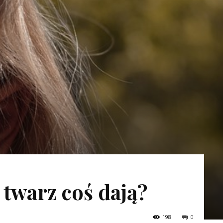
 twarz coś dają?
198
0