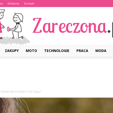
as
Reklama
Kontakt
ZAKUPY
MOTO
TECHNOLOGIE
PRACA
MODA
Zareczona.pl
 maseczki na twarz coś dają?