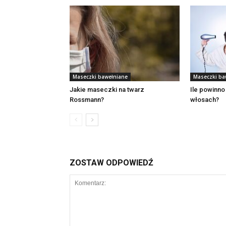
Maseczki bawełniane
Maseczki ba
Jakie maseczki na twarz
Ile powinno
Rossmann?
włosach?
ZOSTAW ODPOWIEDŹ