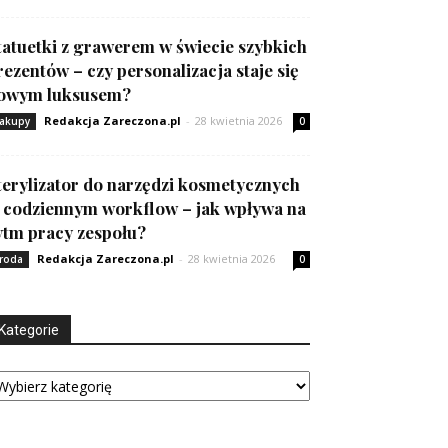
tatuetki z grawerem w świecie szybkich
rezentów – czy personalizacja staje się
owym luksusem?
Redakcja Zareczona.pl
-
28 kwietnia 2026
akupy
0
terylizator do narzędzi kosmetycznych
 codziennym workflow – jak wpływa na
ytm pracy zespołu?
Redakcja Zareczona.pl
-
28 kwietnia 2026
roda
0
Kategorie
tegorie