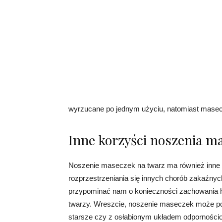
wyrzucane po jednym użyciu, natomiast masecz
Inne korzyści noszenia m
Noszenie maseczek na twarz ma również inne 
rozprzestrzeniania się innych chorób zakaźnyc
przypominać nam o konieczności zachowania higi
twarzy. Wreszcie, noszenie maseczek może po
starsze czy z osłabionym układem odpornośc