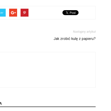
ter
Następny artykuł
Jak zrobić kulę z papieru?
A