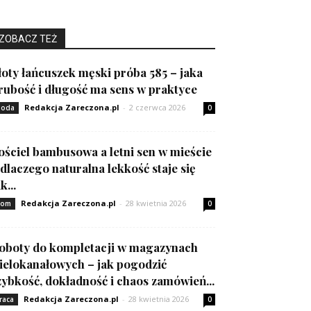
ZOBACZ TEŻ
łoty łańcuszek męski próba 585 – jaka
rubość i długość ma sens w praktyce
Redakcja Zareczona.pl
-
2 czerwca 2026
oda
0
ościel bambusowa a letni sen w mieście
 dlaczego naturalna lekkość staje się
k...
Redakcja Zareczona.pl
-
28 kwietnia 2026
om
0
oboty do kompletacji w magazynach
ielokanałowych – jak pogodzić
zybkość, dokładność i chaos zamówień...
Redakcja Zareczona.pl
-
28 kwietnia 2026
raca
0