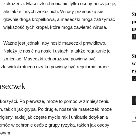
zakażenia. Maseczki chronią nie tylko osoby noszące je,
ale także innych wokół nich. Wirusy przenoszą się
S
głównie drogą kropelkową, a maseczki mogą zatrzymać
p
większość tych kropel, które mogą zawierać wirusa.
n
Z
Ważne jest jednak, aby nosić maseczki prawidłowo.
Należy je nosić na nosie i ustach, a także regularnie je
S
zmieniać. Maseczki jednorazowe powinny być
w
ki wielokrotnego użytku powinny być regularnie prane.
r
U
aseczek
korzyści. Po pierwsze, może to pomóc w zmniejszeniu
h, takich jak grypa. Po drugie, noszenie maseczek może
Ka
eny, takiej jak częste mycie rąk i unikanie dotykania
móc w ochronie osób z grupy ryzyka, takich jak osoby
iowym.