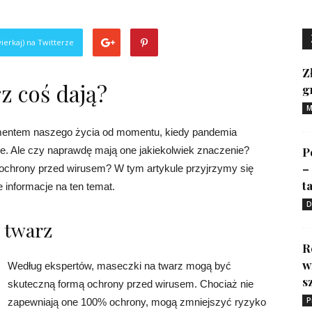
ierkaj) na Twitterze
Z
z coś dają?
g
M
ementem naszego życia od momentu, kiedy pandemia
e. Ale czy naprawdę mają one jakiekolwiek znaczenie?
P
–
ochrony przed wirusem? W tym artykule przyjrzymy się
ta
 informacje na ten temat.
D
 twarz
R
w
Według ekspertów, maseczki na twarz mogą być
s
skuteczną formą ochrony przed wirusem. Chociaż nie
P
zapewniają one 100% ochrony, mogą zmniejszyć ryzyko