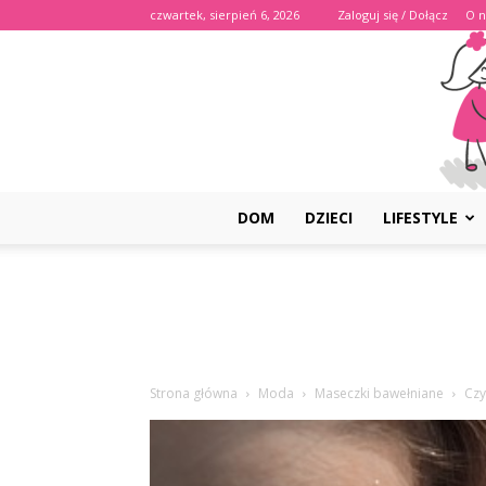
czwartek, sierpień 6, 2026
Zaloguj się / Dołącz
O n
DOM
DZIECI
LIFESTYLE
Strona główna
Moda
Maseczki bawełniane
Czy