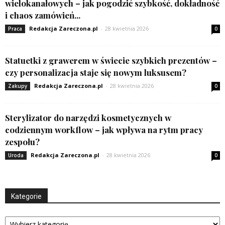
wielokanałowych – jak pogodzić szybkość, dokładność
i chaos zamówień...
Redakcja Zareczona.pl
-
28 kwietnia 2026
Praca
0
Statuetki z grawerem w świecie szybkich prezentów –
czy personalizacja staje się nowym luksusem?
Redakcja Zareczona.pl
-
28 kwietnia 2026
Zakupy
0
Sterylizator do narzędzi kosmetycznych w
codziennym workflow – jak wpływa na rytm pracy
zespołu?
Redakcja Zareczona.pl
-
28 kwietnia 2026
Uroda
0
Kategorie
Kategorie