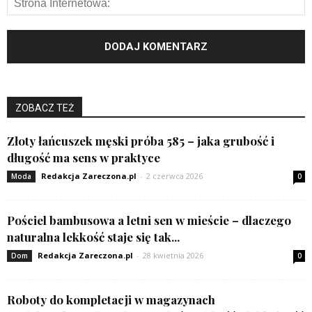
ZOBACZ TEŻ
Złoty łańcuszek męski próba 585 – jaka grubość i
długość ma sens w praktyce
Redakcja Zareczona.pl
-
2 czerwca 2026
Moda
0
Pościel bambusowa a letni sen w mieście – dlaczego
naturalna lekkość staje się tak...
Redakcja Zareczona.pl
-
28 kwietnia 2026
Dom
0
Roboty do kompletacji w magazynach