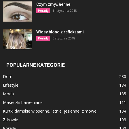
Czym zmyć henne
11 stycznia 2018
Porady
Włosy blond z refleksami
5 stycznia 2018
Porady
POPULARNE KATEGORIE
Dom
280
Lifestyle
184
Moda
135
Maseczki bawełniane
111
Kurtki damskie wiosenne, letnie, jesienne, zimowe
104
Zdrowie
103
Porady
100