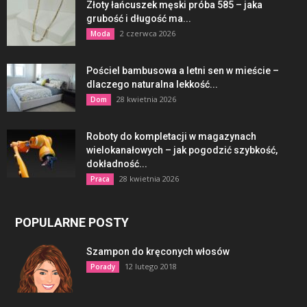
Złoty łańcuszek męski próba 585 – jaka
grubość i długość ma...
2 czerwca 2026
Moda
Pościel bambusowa a letni sen w mieście –
dlaczego naturalna lekkość...
28 kwietnia 2026
Dom
Roboty do kompletacji w magazynach
wielokanałowych – jak pogodzić szybkość,
dokładność...
28 kwietnia 2026
Praca
POPULARNE POSTY
Szampon do kręconych włosów
12 lutego 2018
Porady