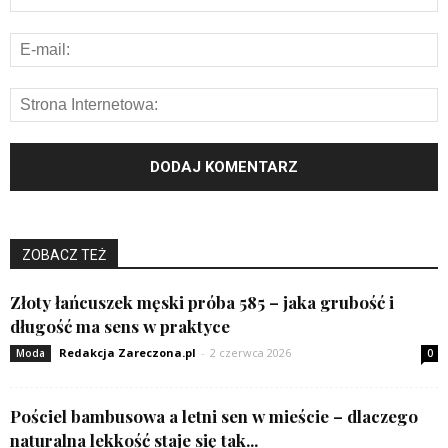
ZOBACZ TEŻ
Złoty łańcuszek męski próba 585 – jaka grubość i
długość ma sens w praktyce
Redakcja Zareczona.pl
-
2 czerwca 2026
Moda
0
Pościel bambusowa a letni sen w mieście – dlaczego
naturalna lekkość staje się tak...