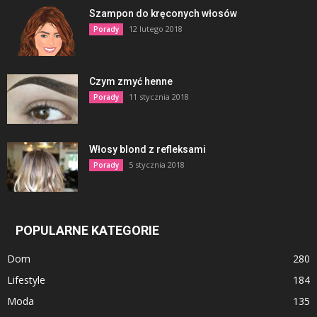
Szampon do kręconych włosów
12 lutego 2018
Porady
Czym zmyć henne
11 stycznia 2018
Porady
Włosy blond z refleksami
5 stycznia 2018
Porady
POPULARNE KATEGORIE
Dom
280
Lifestyle
184
Moda
135