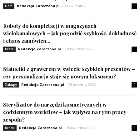
Redakcja Zareczona.pl
-
28 kwietnia 2026
Dom
0
Roboty do kompletacji w magazynach
wielokanałowych – jak pogodzić szybkość, dokładność
i chaos zamówień...
Redakcja Zareczona.pl
-
28 kwietnia 2026
Praca
0
Statuetki z grawerem w świecie szybkich prezentów –
czy personalizacja staje się nowym luksusem?
Redakcja Zareczona.pl
-
28 kwietnia 2026
Zakupy
0
Sterylizator do narzędzi kosmetycznych w
codziennym workflow – jak wpływa na rytm pracy
zespołu?
Redakcja Zareczona.pl
-
28 kwietnia 2026
Uroda
0