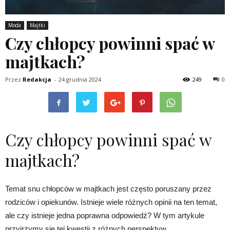
Moda
Majtki
Czy chłopcy powinni spać w
majtkach?
Przez
Redakcja
-
24 grudnia 2024
249
0
Czy chłopcy powinni spać w
majtkach?
Temat snu chłopców w majtkach jest często poruszany przez
rodziców i opiekunów. Istnieje wiele różnych opinii na ten temat,
ale czy istnieje jedna poprawna odpowiedź? W tym artykule
przyjrzymy się tej kwestii z różnych perspektyw.