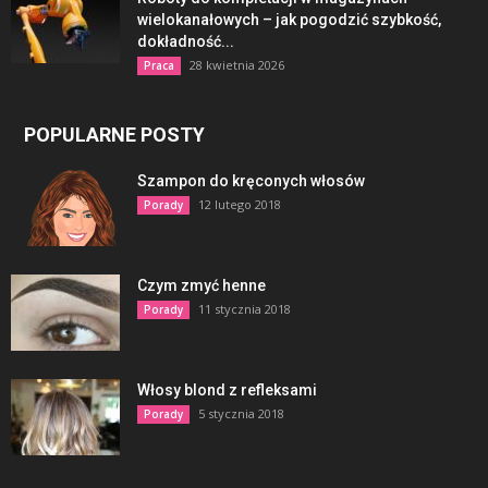
wielokanałowych – jak pogodzić szybkość,
dokładność...
28 kwietnia 2026
Praca
POPULARNE POSTY
Szampon do kręconych włosów
12 lutego 2018
Porady
Czym zmyć henne
11 stycznia 2018
Porady
Włosy blond z refleksami
5 stycznia 2018
Porady