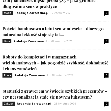
Złoty łańcuszek męski próba 585 – jaka grubość i
długość ma sens w praktyce
Redakcja Zareczona.pl
-
2 czerwca 2026
Moda
0
Pościel bambusowa a letni sen w mieście – dlaczego
naturalna lekkość staje się tak...
Redakcja Zareczona.pl
-
28 kwietnia 2026
Dom
0
Roboty do kompletacji w magazynach
wielokanałowych – jak pogodzić szybkość, dokładność
i chaos zamówień...
Redakcja Zareczona.pl
-
28 kwietnia 2026
Praca
0
Statuetki z grawerem w świecie szybkich prezentów –
czy personalizacja staje się nowym luksusem?
Redakcja Zareczona.pl
-
28 kwietnia 2026
Zakupy
0