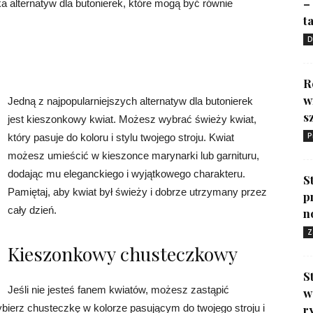
–
a alternatyw dla butonierek, które mogą być równie
ta
D
R
w
Jedną z najpopularniejszych alternatyw dla butonierek
s
jest kieszonkowy kwiat. Możesz wybrać świeży kwiat,
P
który pasuje do koloru i stylu twojego stroju. Kwiat
możesz umieścić w kieszonce marynarki lub garnituru,
dodając mu eleganckiego i wyjątkowego charakteru.
S
Pamiętaj, aby kwiat był świeży i dobrze utrzymany przez
p
cały dzień.
n
Z
Kieszonkowy chusteczkowy
S
Jeśli nie jesteś fanem kwiatów, możesz zastąpić
w
erz chusteczkę w kolorze pasującym do twojego stroju i
r