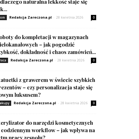
 dlaczego naturalna lekkość staje się
k...
Redakcja Zareczona.pl
-
28 kwietnia 2026
om
0
oboty do kompletacji w magazynach
ielokanałowych – jak pogodzić
zybkość, dokładność i chaos zamówień...
Redakcja Zareczona.pl
-
28 kwietnia 2026
raca
0
tatuetki z grawerem w świecie szybkich
rezentów – czy personalizacja staje się
owym luksusem?
Redakcja Zareczona.pl
-
28 kwietnia 2026
akupy
0
terylizator do narzędzi kosmetycznych
 codziennym workflow – jak wpływa na
ytm pracy zespołu?