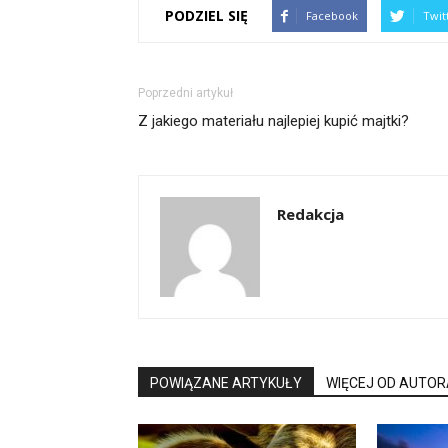
PODZIEL SIĘ
Facebook
Twit
Poprzedni artykuł
Z jakiego materiału najlepiej kupić majtki?
Redakcja
POWIĄZANE ARTYKUŁY
WIĘCEJ OD AUTOR