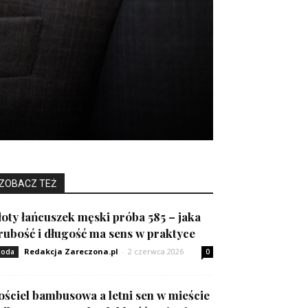
ZOBACZ TEŻ
łoty łańcuszek męski próba 585 – jaka
rubość i długość ma sens w praktyce
Redakcja Zareczona.pl
-
2 czerwca 2026
oda
0
ościel bambusowa a letni sen w mieście