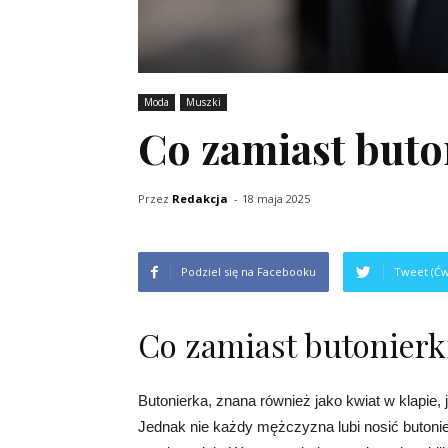
Moda
Muszki
Co zamiast buto
Przez
Redakcja
-
18 maja 2025
Podziel się na Facebooku
Tweet (Ćw
Co zamiast butonierk
Butonierka, znana również jako kwiat w klapie, 
Jednak nie każdy mężczyzna lubi nosić butonier