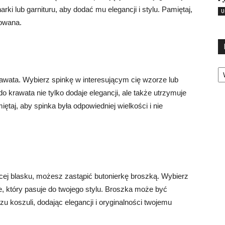
rki lub garnituru, aby dodać mu elegancji i stylu. Pamiętaj,
U
sowana.
Ka
krawata. Wybierz spinkę w interesującym cię wzorze lub
do krawata nie tylko dodaje elegancji, ale także utrzymuje
ętaj, aby spinka była odpowiedniej wielkości i nie
cej blasku, możesz zastąpić butonierkę broszką. Wybierz
e, który pasuje do twojego stylu. Broszka może być
u koszuli, dodając elegancji i oryginalności twojemu