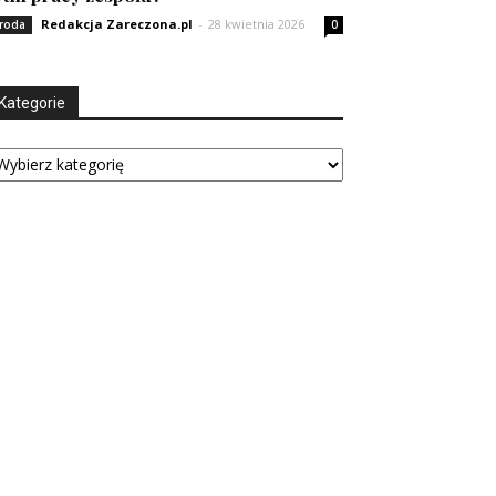
Redakcja Zareczona.pl
-
28 kwietnia 2026
roda
0
Kategorie
tegorie