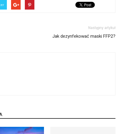
ter
Następny artykuł
Jak dezynfekować maski FFP2?
A