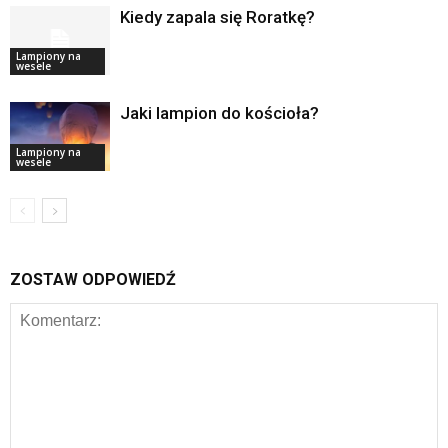
Kiedy zapala się Roratkę?
Lampiony na
wesele
Jaki lampion do kościoła?
Lampiony na
wesele
ZOSTAW ODPOWIEDŹ