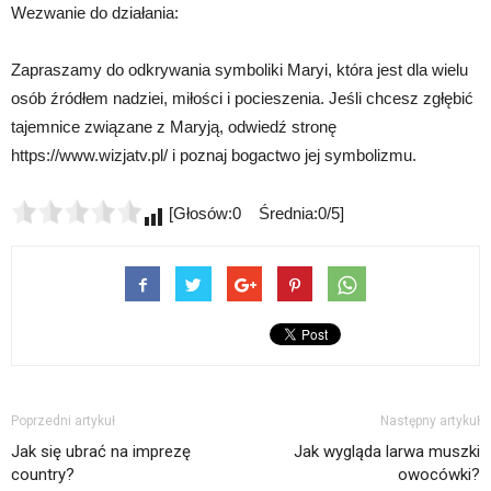
Wezwanie do działania:
Zapraszamy do odkrywania symboliki Maryi, która jest dla wielu
osób źródłem nadziei, miłości i pocieszenia. Jeśli chcesz zgłębić
tajemnice związane z Maryją, odwiedź stronę
https://www.wizjatv.pl/ i poznaj bogactwo jej symbolizmu.
[Głosów:0 Średnia:0/5]
Poprzedni artykuł
Następny artykuł
Jak się ubrać na imprezę
Jak wygląda larwa muszki
country?
owocówki?