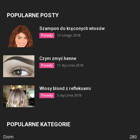
POPULARNE POSTY
Szampon do kręconych włosów
12 lutego 2018
Porady
Czym zmyć henne
11 stycznia 2018
Porady
Włosy blond z refleksami
5 stycznia 2018
Porady
POPULARNE KATEGORIE
Dom
280