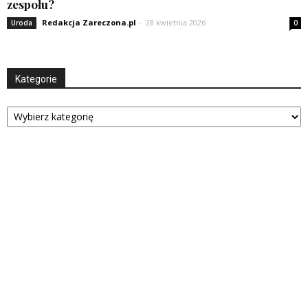
zespołu?
Redakcja Zareczona.pl
-
28 kwietnia 2026
Uroda
0
Kategorie
Kategorie