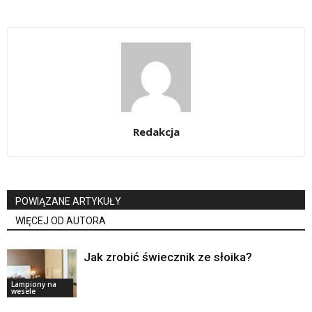
Redakcja
POWIĄZANE ARTYKUŁY
WIĘCEJ OD AUTORA
Jak zrobić świecznik ze słoika?
Lampiony na
wesele