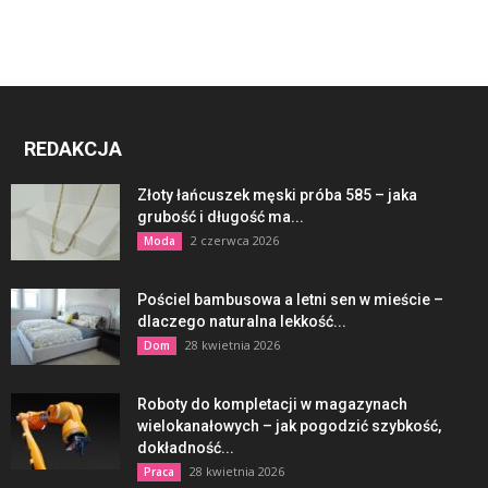
REDAKCJA
Złoty łańcuszek męski próba 585 – jaka
grubość i długość ma...
2 czerwca 2026
Moda
Pościel bambusowa a letni sen w mieście –
dlaczego naturalna lekkość...
28 kwietnia 2026
Dom
Roboty do kompletacji w magazynach
wielokanałowych – jak pogodzić szybkość,
dokładność...
28 kwietnia 2026
Praca