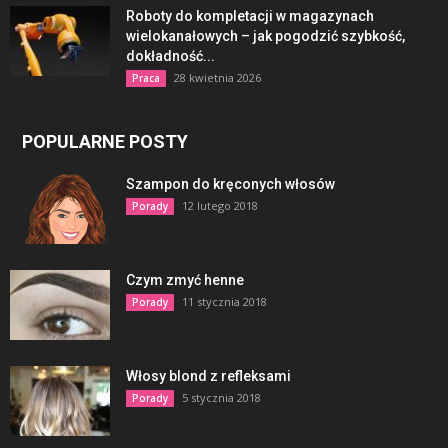
Roboty do kompletacji w magazynach
wielokanałowych – jak pogodzić szybkość,
dokładność...
28 kwietnia 2026
Praca
POPULARNE POSTY
Szampon do kręconych włosów
12 lutego 2018
Porady
Czym zmyć henne
11 stycznia 2018
Porady
Włosy blond z refleksami
5 stycznia 2018
Porady