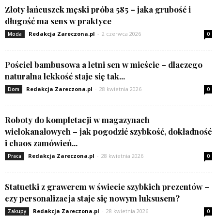
Złoty łańcuszek męski próba 585 – jaka grubość i
długość ma sens w praktyce
Redakcja Zareczona.pl
-
2 czerwca 2026
Moda
0
Pościel bambusowa a letni sen w mieście – dlaczego
naturalna lekkość staje się tak...
Redakcja Zareczona.pl
-
28 kwietnia 2026
Dom
0
Roboty do kompletacji w magazynach
wielokanałowych – jak pogodzić szybkość, dokładność
i chaos zamówień...
Redakcja Zareczona.pl
-
28 kwietnia 2026
Praca
0
Statuetki z grawerem w świecie szybkich prezentów –
czy personalizacja staje się nowym luksusem?
Redakcja Zareczona.pl
-
28 kwietnia 2026
Zakupy
0