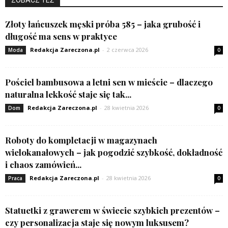
Złoty łańcuszek męski próba 585 – jaka grubość i
długość ma sens w praktyce
Redakcja Zareczona.pl
-
2 czerwca 2026
Moda
0
Pościel bambusowa a letni sen w mieście – dlaczego
naturalna lekkość staje się tak...
Redakcja Zareczona.pl
-
28 kwietnia 2026
Dom
0
Roboty do kompletacji w magazynach
wielokanałowych – jak pogodzić szybkość, dokładność
i chaos zamówień...
Redakcja Zareczona.pl
-
28 kwietnia 2026
Praca
0
Statuetki z grawerem w świecie szybkich prezentów –
czy personalizacja staje się nowym luksusem?