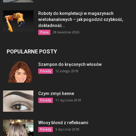
Roboty do kompletacji w magazynach
wielokanałowych – jak pogodzić szybkość,
dokładność...
28 kwietnia 2026
Praca
POPULARNE POSTY
Szampon do kręconych włosów
12 lutego 2018
Porady
Czym zmyć henne
11 stycznia 2018
Porady
Włosy blond z refleksami
5 stycznia 2018
Porady